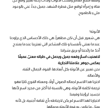
وقتها اتسع العالم وفتحت الأبواب وبدأت رحلة تغيير واقع كل
فتاة و إمرأة لواقع مثل قطرة الشهد، جميل جداً، غني بالوعود
مليء بالطموح.
الأنوثة!
هي شعور قبل أن تكن مظهراً, هي ذلك الأحساس الذي يراودنا
عندما نعتني بأنفسنا و تلك المشاعر التي تعترينا عندما يمتدح
أحدٌ ما رائحتنا أو بريق بشراتنا.
لافمنيت اسمٌ وقعه جميل ويحمل في طياته معنىً عميقًا
يعكس جوهر علامتنا التجارية
نحن تعبير عن الأنوثة بكل أبعادها: القوة، الجمال، الثقة،
والأصالة.
اخترنا هذا الاسم لجماله الصوتي أولاً، ومعناه القوي ثانيًا فهو
ترجمة لكلمة الأنوثة، وهي بالنسبة لنا أكثر من مجرد اسم لأنها
تجسيد لرؤيتنا وقيمنا.
اختيارنا لهذا الاسم لم يكن لارتباطه بأي ثقافة أجنبية، بل لأنه
يمثل ما نؤمن به قوة الأنوثة وجمالها.