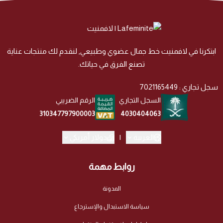
ابتكرنا في لافمنيت خط جمال عضوي وطبيعي, لنقدم لك منتجات عناية
تصنع الفرق في حياتك.
سجل تجاري : 7021165449
السجل التجاري
الرقم الضريبي
4030404063
310347797900003
العربية
|
دولار أمريكي
روابط مهمة
المدونة
سياسة الاستبدال والإسترجاع