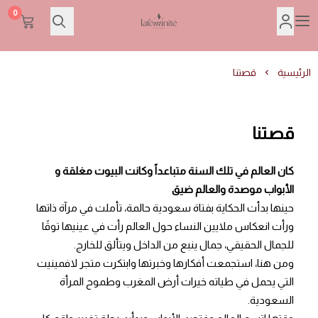
0
Lafeminite | لافمنيت
الرئيسية
قصتنا
قصتنا
كان العالم في تلك السنة متباعداً وكانت البيوت مغلقة و
الأبواب موصدة والعالم ضيق
حينها بدأت الحكاية بفتاة سعودية حالمة، تأملت في مرآة ذاتها
ورأت انعكاس ملايين النساء حول العالم رأت في عينيها توقًا
للجمال الحقيقي، جمال ينبع من الداخل ويتألق للخارج.
ومن هنا، استجمعت أفكارها وخبرتها وابتكرت متجر لافمينيت
التي يحمل في طياته خيرات أرض المغرب وطموح المرأة
السعودية.