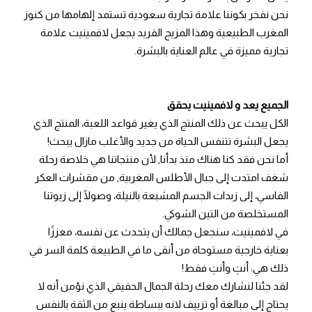
نحن نفخر بكوننا علامة تجارية سعودية تستمد إلهامها من كنوز
المغرب الطبيعية وهذا المزيج الفريد يجعل لافمينيت علامة
تجارية مميزة في عالم العناية بالبشرة.
الجميع يعد و لافمينيت يحقق
الكل يبحث عن ذلك المنتج الذي يغير قواعد اللعبة، المنتج الذي
يجعل البشرة تتنفس الحياة من جديد والأغلب مازال يبحث!
أما نحن فقد كنا هناك منذ بدأنا, لأن منتجاتنا هي خلاصة رحلة
شغف امتدت إلى جبال الأطلس المغربية, من مقشرات العكر
الفاسي، إلى زبدات الجسم المشبعة بالنيلة، وصولًا إلى زيوتنا
المستخلصة من التين الشوكي.
في لافمينيت، سنجعل جمالك أن يتحدث عن نفسه، معززًا
بعناية خارجية مستوحاة من أنقى ما في الطبيعة كلمة السر في
ذلك هي: أنتِ وأنتِ فقط!
لقد جئنا لنشارك معك رحلة الجمال الحقيقي الذي نؤمن أنه لا
يحتاج إلى مبالغة أو تزييف لانه ببساطة ينبع من الثقة بالنفس