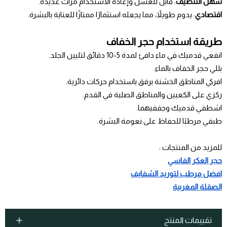
سهل التنظيف
: قابل للغسل وإعادة الاستخدام مرات عديدة.
اقتصادي
: يدوم طويلاً، مما يجعله استثمارًا ممتازًا للعناية بالبشرة.
طريقة استخدام حجر الخفاف
انقعي قدميك في ماء دافئ لمدة 5-10 دقائق لتليين الجلد.
بللي حجر الخفاف بالماء.
افركي المناطق الخشنة برفق باستخدام حركات دائرية.
ركزي على الكعبين والمناطق الصلبة في القدم.
اشطفي قدميك وجففيهما.
طبقي مرطبًا للحفاظ على نعومة البشرة.
للمزيد من المنتجات :
حجر العكر الفاسي
افضل مرطب لتوريد الشفايف
الصقلة المغربية
تقييمات المنتج