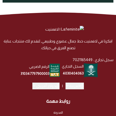
ابتكرنا في لافمنيت خط جمال عضوي وطبيعي, لنقدم لك منتجات عناية
تصنع الفرق في حياتك.
سجل تجاري : 7021165449
السجل التجاري
الرقم الضريبي
4030404063
310347797900003
العربية
|
دولار أمريكي
روابط مهمة
المدونة