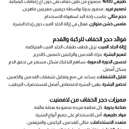
طبيعي 100%
: مصنوع من طين خفاف نقي دون أي إضافات كيميائية.
تصميم فريد
: محفور يدويًا بواسطة حرفيين مغربيين ماهرين.
حجم مثالي
: يناسب راحة اليد لسهولة الاستخدام.
ملمس خشن متوازن
: فعال في إزالة الجلد الميت دون إيذاء البشرة.
فوائد حجر الخفاف للركبة والقدم
إزالة الجلد الميت
: يزيل بلطف طبقات الجلد الميت المتراكمة.
تنعيم البشرة
: يترك القدمين والركبتين ناعمتين كالحرير.
تحسين الدورة الدموية
: يساهم التدليك بشكل مستمر في تدفق الدم
بشكل أفضل.
تقليل التشققات
: يساعد في منع وتقليل تشققات القدمين والكعبين.
تحضير البشرة
: يهيئ البشرة لامتصاص أفضل لمستحضرات الترطيب.
مميزات حجر الخفاف من لافمنيت
صناعة يدوية
: كل قطعة فريدة مصنوعة بعناية فائقة.
مواد طبيعية
: آمن للاستخدام على جميع أنواع البشرة.
متعدد الاستخدامات
: مثالي للقدمين، الركبتين، والمرفقين.