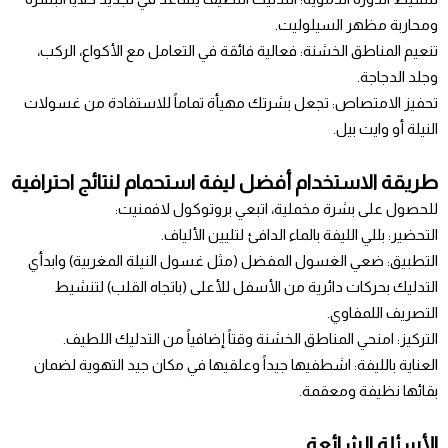
ومحاربة مظهر السيلوليت.
تنعيم المناطق الخشنة: فعالية فائقة في التعامل مع الأكواع، الركب،
وجلد الدجاجة.
تحفيز الامتصاص: تجعل بشرتك مهيأة تماماً للاستفادة من غسولات
النيلة أو وايت بيل.
طريقة الاستخدام أفضل ليفة استحمام لنتائج احترافية
للحصول على بشرة مخملية، اتبعي بروتوكول لافمنيت:
التحضير: بللي الليفة بالماء الدافئ لتليين الألياف.
التطبيق: ضعي الغسول المفضل (مثل غسول النيلة المغربية) وابدأي
التدليك بحركات دائرية من الأسفل للأعلى (باتجاه القلب) لتنشيط
التصريف اللمفاوي.
التركيز: امنحي المناطق الخشنة وقتاً إضافياً من التدليك اللطيف.
العناية بالليفة: اشطفيها جيداً وعلقيها في مكان جيد التهوية لضمان
بقائها نظيفة ومعقمة.
الأسئلة الشائعة