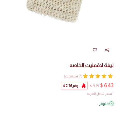
ليفة لافمنيت الخاصه
(7 تقييمات)
6.43 $
وفر
2.76 $
9.19 $
السعر شامل الضريبة
متوفر