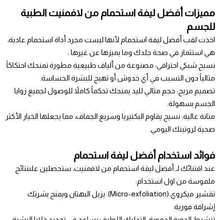
مميزات أفضل ليفة استحمام من لافمنيت الطبية
للجسم
اخذت لقب أفضل ليفة استحمام لأنها ليست مجرد أداة استحمام عادية،
هي استثمار في صحة جلدك وما يميزها عن غيرها :
نسيج شبكي احترافي: مصنوعة من ألياف طبيعية مطورة تمنحك احتكاكاً
مثالياً دون التسبب في أي خدوش أو تهيج للبشرة الحساسة.
تصميم مريح: حجم مثالي لليد يمنحك تحكماً كاملاً للوصول لجميع زوايا
الجسم بسهولة.
متانة عالية: نسيج يقاوم البكتيريا وسريع الجفاف، مما يجعلها الخيار الأكثر
صحية لروتينك اليومي.
فوائد استخدام أفضل ليفة استحمام
عند اقتنائك لـ أفضل ليفة استحمام من لافمنيت، ستحصلين علىنتائج
ملموسة من اول استخدام:
تقشير ميكروي (Micro-exfoliation): يزيل البهتان ويمنح بشرتك
إشراقة فورية.
تنشيط الدورة الدموية: التدليك اللطيف يساعد في تجديد خلايا البشرة