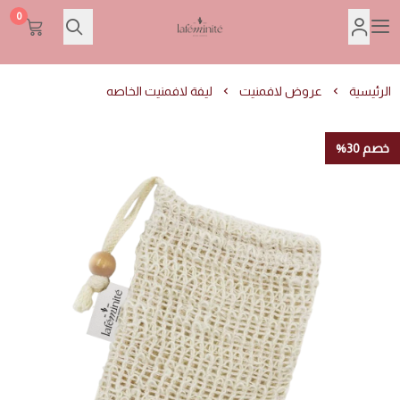
0
Lafeminite | لافمنيت
الرئيسية
عروض لافمنيت
ليفة لافمنيت الخاصه
خصم 30%