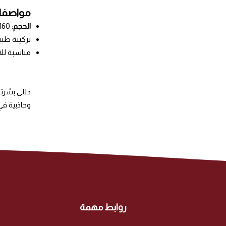
مواصفات
الحجم:
160 جرام.
تركيبة طبيع
مناسبة لل
دللي بشرت
وجاذبية في
روابط مهمة