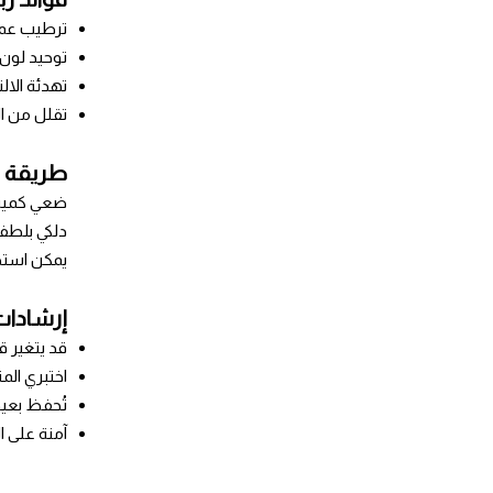
ترطيب عميق ي
توحيد لون
تهدئة الال
تقلل من ال
طريقة 
ضعي كمية م
دلكي بلطف 
يمكن استخد
إرشادا
قد يتغير ق
اختبري الم
تُحفظ بعيد
آمنة على ا