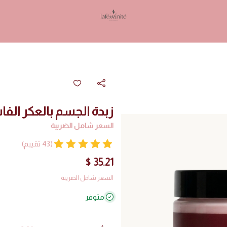
Lafeminite | لافمنيت
زبدة الجسم بالعكر الف
السعر شامل الضريبة
(43 تقييم)
35.21 $
السعر شامل الضريبة
متوفر