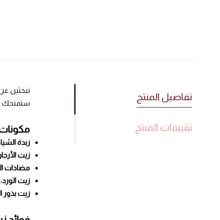
تبحثين عن 
تفاصيل المنتج
ستمنحك نع
تقييمات المنتج
مكونات 
زبدة الشيا:
زيت الأرجان
مضادات الأ
زيت الورد:
ي
زيت بذور ا
فوائد زب