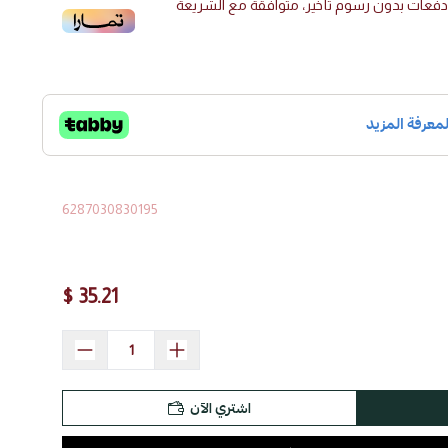
فعات بدون رسوم تأخير، متوافقة مع الشريعة
6287030830195
35.21 $
اشتري الآن