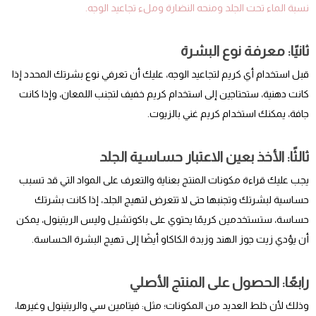
نسبة الماء تحت الجلد ومنحه النضارة وملء تجاعيد الوجه.
ثانيًا: معرفة نوع البشرة
قبل استخدام أي كريم لتجاعيد الوجه، عليك أن تعرفي نوع بشرتك المحدد إذا
كانت دهنية، ستحتاجين إلى استخدام كريم خفيف لتجنب اللمعان، وإذا كانت
جافة، يمكنك استخدام كريم غني بالزيوت.
ثالثًا: الأخذ بعين الاعتبار حساسية الجلد
يجب عليك قراءة مكونات المنتج بعناية والتعرف على المواد التي قد تسبب
حساسية لبشرتك وتجنبها حتى لا تتعرض لتهيج الجلد، إذا كانت بشرتك
حساسة، ستستخدمين كريمًا يحتوي على باكوتشيل وليس الريتينول، يمكن
أن يؤدي زيت جوز الهند وزبدة الكاكاو أيضًا إلى تهيج البشرة الحساسة.
رابعًا: الحصول على المنتج الأصلي
وذلك لأن خلط العديد من المكونات؛ مثل: فيتامين سي والريتينول وغيرها،