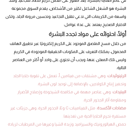
في عالم العناية بالبشرة، يعد العثور على أفضل كريم مضاد للتجاعيد وشد
البشرة هو الشغل الشاغل لكثير من الأشخاص، يقدم السوق مجموعة
واسعة من الكريمات التي تدعي تقليل التجاعيد وتحسين مرونة الجلد، ولكن
الاختيار الصحيح يعتمد على عدة عوامل:
أولًا: احتوائه على مواد تجدد البشرة
من خلال مسح الملصق الموجود على الكريم إلكترونيًا عبر تطبيق الهاتف
المحمول، يمكنك التعرف على المكونات الحقيقية الموجودة في الكريم
وليس تلك المعلن عنها، ويجب أن تحتوي على واحد أو أكثر من العناصر
التالية:
الرتينوئيدات
: وهي مشتقات من فيتامين أ، تعمل على تقوية خلايا الجلد
وتحفيز إنتاج الكولاجين، بالإضافة إلى توحيد لون البشرة.
الببتيدات
: وهي عناصر مهمة في مكافحة الشيخوخة وإصلاح الأضرار
ومقاومة آثار الجذور الحرة.
مضادات الأكسدة
: مثل الفيتامينات C وE، الجذور الحرة، وهي جزيئات غير
مستقرة تحرم الخلايا الحية من تغذيتها.
حمض الهيالورونيك والسيراميد وزبدة الشيا وغيرها من المرطبات لزيادة