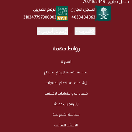
سجل تجاري : 7021165449
السجل التجاري
الرقم الضريبي
4030404063
310347797900003
العربية
|
دولار أمريكي
روابط مهمة
المدونة
سياسة الاستبدال والإسترجاع
إرشادات لاستخدام المنتجات
شهادات واعتمادات لافمنيت
أراء وتجارب عملائنا
سياسة الخصوصية
الأسئلة الشائعة