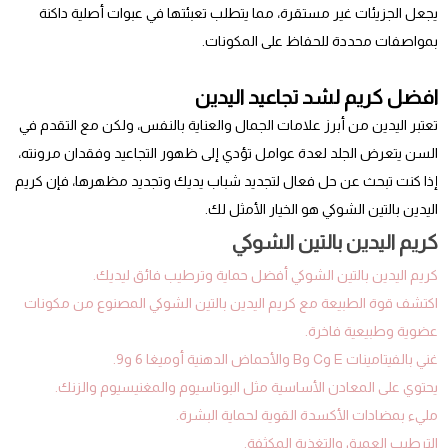
يجعل الجزيئات غير مستقرة، مما يتطلب تعبئتها في عبوات أصلية داكنة
بمواصفات محددة للحفاظ على المكونات.
افضل كريم لشد تجاعيد اليدين
تعتبر اليدين من أبرز علامات الجمال والعناية بالنفس، ولكن مع التقدم في
السن يتعرض الجلد لعدة عوامل تؤدي إلى ظهور التجاعيد وفقدان مرونته،
إذا كنت تبحث عن حل فعال لتجديد شباب يديك وتجديد مظهرها، فإن كريم
اليدين بالتين الشوكي هو الخيار الأمثل لك.
كريم اليدين بالتين الشوكي
كريم اليدين بالتين الشوكي أفضل حماية وترطيب فائق ليديك.
اكتشف قوة الطبيعة مع كريم اليدين بالتين الشوكي المصنوع من مكونات
عضوية وطبيعية فاخرة.
غني بالفيتامينات E وC وB والأحماض الدهنية أوميغا 6 و9.
يحتوي على المعادن الأساسية مثل البوتاسيوم والمغنيسيوم والزنك.
مليء بمضادات الأكسدة القوية لحماية البشرة.
الترطيب العميق والتغذية المكثفة.