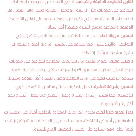
تقليل الخطوط الدقيقة والتجاعيد:
تحتوي العديد من الكريمات المضادة
للتجاعيد على مكونات مثل الريتينول وحمض الهيالورونيك، والتي تعمل على
تجديد خلايا الجلد وتحفيز إنتاج الكولاجين، وهذا يساعد على تقليل الخطوط
الدقيقة والتجاعيد ويمنح البشرة مظهرًا أكثر شبابًا.
تحسين مرونة الجلد:
الكريمات الغنية بالببتيدات وفيتامين C تعزز إنتاج
الكولاجين والإيلاستين، مما يساعد على تحسين مرونة الجلد، والنتيجة هي
بشرة مشدودة وأكثر إشعاعًا.
ترطيب عميق:
تحتوي العديد من الكريمات المضادة للتجاعيد على مكونات
مرطبة مثل حمض الهيالورونيك والسيراميد، الذي يرطب البشرة بعمق،
يساعد الترطيب الجيد على ملء التجاعيد وجعل البشرة أكثر نعومة وشبابًا.
تحسين إشراقة البشرة:
تعمل المكونات مثل فيتامين C كمضاد قوي
للأكسدة، مما يحسن إشراق البشرة ويقلل التصبغ مما يجعل البشرة تبدو
أكثر إشراقًا وحيوية.
يعزز تجديد خلايا الجلد:
تحتوي الكريمات المضادة للتجاعيد أحيانًا على مقشرات
لطيفة مثل أحماض الفاكهة، مما يساعد على إزالة الخلايا الميتة وتعزيز تجدد
خلايا الجلد، وهذا يساعد على تحسين المظهر العام للبشرة.