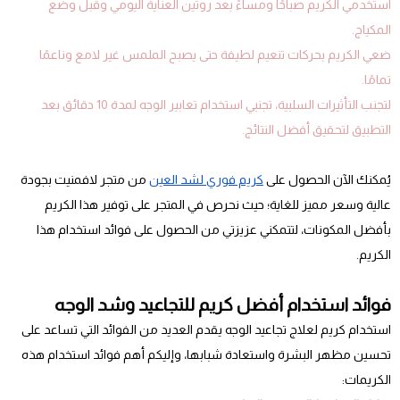
استخدمي الكريم صباحًا ومساءً بعد روتين العناية اليومي وقبل وضع
المكياج.
ضعي الكريم بحركات تنعيم لطيفة حتى يصبح الملمس غير لامع وناعمًا
تمامًا.
لتجنب التأثيرات السلبية، تجنبي استخدام تعابير الوجه لمدة 10 دقائق بعد
التطبيق لتحقيق أفضل النتائج.
يُمكنك الآن الحصول على
كريم فوري لشد العين
من متجر لافمنيت بجودة
عالية وسعر مميز للغاية؛ حيث نحرص في المتجر على توفير هذا الكريم
بأفضل المكونات، لتتمكني عزيزتي من الحصول على فوائد استخدام هذا
الكريم.
فوائد استخدام أفضل كريم للتجاعيد وشد الوجه
استخدام كريم لعلاج تجاعيد الوجه يقدم العديد من الفوائد التي تساعد على
تحسين مظهر البشرة واستعادة شبابها، وإليكم أهم فوائد استخدام هذه
الكريمات: