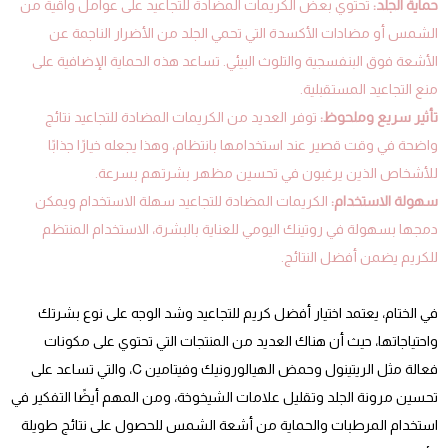
حماية الجلد:
تحتوي بعض الكريمات المضادة للتجاعيد على عوامل واقية من
الشمس أو مضادات الأكسدة التي تحمي الجلد من الأضرار الناجمة عن
الأشعة فوق البنفسجية والتلوث البيئي. تساعد هذه الحماية الإضافية على
منع التجاعيد المستقبلية.
تأثير سريع وملحوظ:
توفر العديد من الكريمات المضادة للتجاعيد نتائج
واضحة في وقت قصير عند استخدامها بانتظام، وهذا يجعله خيارًا جذابًا
للأشخاص الذين يرغبون في تحسين مظهر بشرتهم بسرعة.
سهولة الاستخدام:
الكريمات المضادة للتجاعيد سهلة الاستخدام ويمكن
دمجها بسهولة في روتينك اليومي للعناية بالبشرة، الاستخدام المنتظم
للكريم يضمن أفضل النتائج.
في الختام، يعتمد اختيار أفضل كريم للتجاعيد وشد الوجه على نوع بشرتك
واحتياجاتها، حيث أن هناك العديد من المنتجات التي تحتوي على مكونات
فعالة مثل الريتينول وحمض الهيالورونيك وفيتامين C، والتي تساعد على
تحسين مرونة الجلد وتقليل علامات الشيخوخة، ومن المهم أيضًا التفكير في
استخدام المرطبات والحماية من أشعة الشمس للحصول على نتائج طويلة