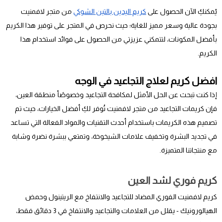
يُمكنكِ الآن الحصول على
كريم اليدين بالتين الشوكي
من متجر لافمنيت
بجودة عالية وسعر مميز للغاية؛ حيث نحرص في المتجر على توفير هذا الكريم
بأفضل المكونات، لتتمكني عزيزتي من الحصول على فوائد استخدام هذا
الكريم.
افضل كريم لعلاج التجاعيد في الوجه
إذا كنت تبحث عن الحل الأمثل لمكافحة التجاعيد وخصوصًأ منطقة العين،
فإن كريمات التجاعيد من متجر لافمنيت تُوفر لكِ أفضل الخيارات، حيث تم
تصميم هذه الكريمات باستخدام أحدث التقنيات والمواد الفعالة التي تساعد
في تجديد البشرة وتخفيف علامات الشيخوخة، وتمتعي ببشرة نضرة وشابة
مع منتجاتنا المتميزة.
كريم فوري لشد العين
كريم لافمنيت الفوري المضاد للتجاعيد والانتفاخ مع الريتينول وحمض
الهيالورونيك - يقلل من العلامات والتجاعيد والانتفاخ في 3 دقائق فقط،