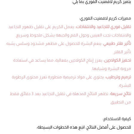
يتميز كريم لافمنيت الفوري بما يلي:
مميزات كريم لافمنيت الفوري:
تقليل فوري للتجاعيد والانتفاخات
: يعمل الكريم على تقليل ظهور التجاعيد
والانتفاخات تحت العينين وحول الفم والجبهة بشكل ملحوظ وسريع.
تأثير فلتر طبيعي
: ينعم البشرة للحصول على مظهر مشدود وسلس يشبه
تأثير الفلتر.
تحفيز الكولاجين
: يعزز إنتاج الكولاجين بفعالية، مما يساعد في استعادة
مرونة البشرة وشبابها.
ترميم وترطيب
: يحتوي على مواد ترميمية متطورة تعزز محتوى الرطوبة
للبشرة.
نتائج سريعة
: تظهر النتائج المذهلة في تقليل التجاعيد بعد 3 دقائق فقط
من التطبيق.
كيفية الاستخدام:
للحصول على أفضل النتائج، اتبع هذه الخطوات البسيطة: