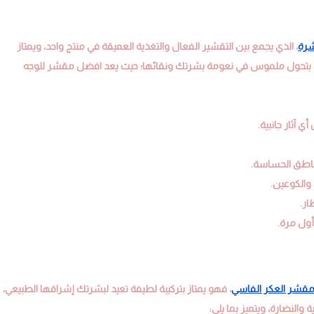
شرة
، الذي يجمع بين التقشير الفعال والتغذية العميقة في منتج واحد، ويمتاز
ن بتحول ملموس في نعومة بشرتك ونقائها؛ حيث يعد افضل مقشر للوجه
 آثار جانبية.
ناطق الحساسة.
 والكوعين.
ار.
أول مرة.
قشر العكر الفاسي
، فهو يمتاز بتركيبة لطيفة تعيد لبشرتك إشراقها الطبيعي،
النضارة، ويتميز بما يلي: