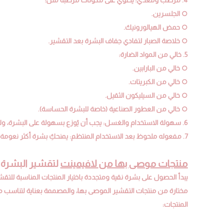
○ الجلسرين.
○ حمض الهيالورونيك.
○ خلاصة الصبار لتفادي جفاف البشرة بعد التقشير.
5. خالي من المواد الضارة:
○ خالي من البارابين.
○ خالي من الكبريتات.
○ خالي من السيليكون الثقيل.
○ خالي من العطور الصناعية (خاصة للبشرة الحساسة).
6. سهولة الاستخدام والغسل: يجب أن يُوزع بسهولة على البشرة، ولا يترك بقايا دهنية أو طبقة مزعجة بعد غسله.
7. مفعوله ملحوظ بعد الاستخدام المنتظم: يمنحكِ بشرة أكثر نعومة، وإشراقة، وتوحيد في اللون خلال أسابيع قليلة.
منتجات موصى بها من لافيمينت
لتقشير البشرة 
يبدأ الحصول على بشرة نقية ومتجددة باختيار المنتجات المناسبة للتق
مختارة من منتجات التقشير الموصى بها، والمصممة بعناية لتناسب 
المنتجات: