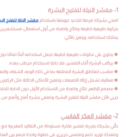
1- مقشر النيلة لتفتيح البشرة
امنحي بشرتك فرصة لتجديد حيويتها باستخدام
مقشر النيلة لتفتيح الب
بتركيبة طبيعية لطيفة ونتائج واضحة من أول استعمال، فستشعري
يمكنك استخدامه، ويتميز بالآتي:
● يحتوي على مكونات طبيعية لطيفة تجعل استخدامه آمنًا تمامًا دون أي
● يرطّب البشرة أثناء التقشير، فلا حاجة لاستخدام مرطب بعده.
● مناسب لمناطق البشرة المختلفة بما في ذلك الوجه، الشفاه، والم
● فعاليته تشمل إزالة التصبغات وتفتيح الأماكن الداكنة مثل الركبتين
● مصمم ليُظهر نتائج واضحة من الاستخدام الأول دون الحاجة للانتظ
جربي الآن مقشر النيلة لتفتيح البشرة وتمتعي ببشرة أفتح وأنعم من 
2-
مقشر العكر الفاسي
دلّلي بشرتك بتجربة تقشير فاخرة مستوحاة من التقاليد المغربية مع
م
وتمنحك توريد ناعم وملمس حريري، في خطوة واحدة تجمع بين العناية و