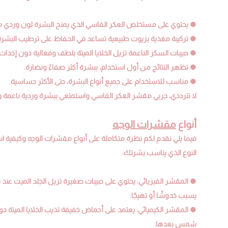
● يحتوي على مستخلص العكر الفاسي الذي يمنح البشرة لون وردي م
● تركيبة مغذية بزيوت طبيعية تساعد في الحفاظ على ترطيب البشرة أ
● حبيبات السكر الناعمة تزيل الخلايا الميتة بلطف وفعالية دون إحداث 
● تظهر النتائج من أول استخدام، ببشرة أكثر صفاءً ونضارة.
● مناسب للاستخدام على جميع أنواع البشرة، حتى الأكثر حساسية.
لا تترددي، جربي مقشر العكر الفاسي واستمتعي ببشرة وردية ناعمة 
أنواع
مقشرات الوجه
فيما يلي نقدم لكم نظرة متكاملة على أنواع مقشرات الوجه وكيفي
النوع الذي يناسب بشرتك:
● المقشر الفيزيائي: يحتوي على حبيبات صغيرة تزيل الجلد الميت عند 
يسبب خدوشًا أو تهيجًا.
● المقشر الكيميائي: يعتمد على أحماض خفيفة تذيب الخلايا الميتة دو
شمس بعدها.