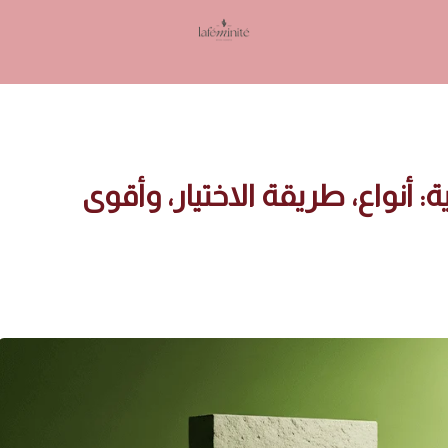
Lafeminite | لافمنيت
نواع، طريقة الاختيار، وأقوى