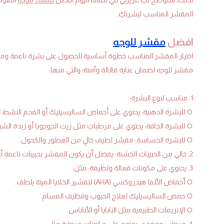
المقشر المناسب لبشرتكِ.
افضل
مقشر للوجه
اختيار المقشر المناسب خطوة أساسية للحصول على بشرة ناعمة وم
مقشر للوجه لضمان عناية فعّالة وآمنة؛ والتي منها:
1. مناسب لنوع البشرة:
○ للبشرة الدهنية: يحتوي على أحماض الساليسيليك أو الفحم النشط ل
○ للبشرة الجافة: يحتوي على مرطبات مثل زيت الجوجوبا أو زبدة الشيا
○ للبشرة الحساسة: مقشر لطيف خالٍ من العطور والكحول.
2. خالي من الحبيبات الخشنة: يفضل أن يكون المقشر بحبيبات ناعمة أو أن يكون كيميائيًا؛ حتى لا يسبب خدوشًا أو تهيجًا للبشرة.
3. يحتوي على مكونات فعالة ولطيفة: مثل:
○ أحماض الألفا هيدروكسي (AHA) لتقشير الخلايا الميتة بلطف.
○ حمض الساليسيليك لعلاج الحبوب وتنظيف المسام.
○ الإنزيمات الطبيعية مثل البابايا أو الأناناس.
4. مرطب ومغذي: يحتوي على مكونات مرطبة مثل: