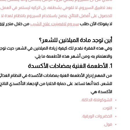
بعد تطبيق السيروم، لا تقومي بشطفه، بل اتركيه ليستمر في العمل 
للحصول على أفضل النتائج، ينصح باستخدام السيروم بانتظام لمدة لا تقل عن
لا يفوتك الآن طلب
سيروم لافمينيت علاج الشيب
من خلال متجر
لاف
أين توجد مادة الميلانين للشعر؟
وفي هذه الفقرة نقدم لك كيفية زيادة الميلانين في الشعر؛ حيث توجد
والاهتمام به؛ ومن أشهر هذه الأطعمة ما يلي:
1. الأطعمة الغنية بمضادات الأكسدة
من المهم إدراج الأطعمة الغنية بمضادات الأكسدة في النظام الغذائي،
للشعر، كما أنها تساعد على حماية الخلايا من الإجهاد التأكسدي النات
الأكسدة هي:
الشوكولاتة الداكنة.
التوت.
الخضروات الورقية.
فول.