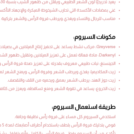
يعيد تدريجيًا لون الشعر الطبيعي ويقلل من ظهور الشيب بنسبة 30%.
غني بمضادات الأكسدة التي تحارب الشيخوخة المبكرة والإجهاد التأكس
مناسب للرجال والنساء ويغذي ويرطب فروة الرأس والشعر بتركيبة غنية
مكونات السيروم:
Greyverse: مركب نشط يساعد على تحفيز إنتاج الميلانين في بصيلات الشعر، مما يساهم في استعادة اللون الطبيعي.
Darkenyl: مادة فعالة تعمل على تعزيز الميلانين وتقليل ظهور الشعر الأبيض.
الجينسنغ: نبات طبيعي معروف بقدرته على تعزيز صحة فروة الرأس وت
زيت المكاديميا: يغذي ويرطب الشعر وفروة الرأس، ويمنح الشعر لمعان
زيت جوز الهند: يرطب الشعر بعمق ويحميه من التلف والتقصف.
زيت الخروع: يساعد في تقوية الشعر ومنع تساقطه، ويعزز من كثافت
طريقة استعمال السيروم:
استخدمي السيروم كل مساء على فروة رأس نظيفة وجافة.
قومي بتدليك فروة الرأس بلطف باستخدام أطراف أصابعك لمدة 5 دقائق لضمان امتصاص السيروم بفعالية.
تأكدي من أن السيروم يغطي فروة الرأس بالكامل وأنه يتغلغل بشكل