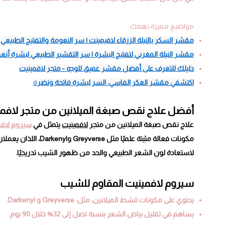
مواضيع مميزة تهمك :
مقشر السكر بالنيلة الزرقاء لافيمينت | سر النعومة والتفتيح الطبيعي
مقشر النيلة المغربي لتفتيح البشرة | سر التقشير الطبيعي لبشرة أنع
دليلك للتعرف على أفضل مقشر عميق للوجه - متجر لافمينيت
اكتشفي مقشر العكر الفاسي: السر لبشرة فاتحة ونضر
ة
أفضل علاج نقص صبغة الميلانين من متجر لافم
علاج نقص صبغة الميلانين من متجر
لافمينيت
يتمثل في
سيروم لافم
مكونات فعالة مثبتة عل
لاستعادة لون الشعر الطبيعي والحد من ظهور الشيب تدريجيًا.
سيروم لافمينيت المقاوم للشيب
يحتوي على مكونات تنشط الميلانين، مثل: Greyverse و Darkenyl.
يساهم في تقليل بياض الشعر بنسبة تصل إلى 32% خلال 90 يوم.