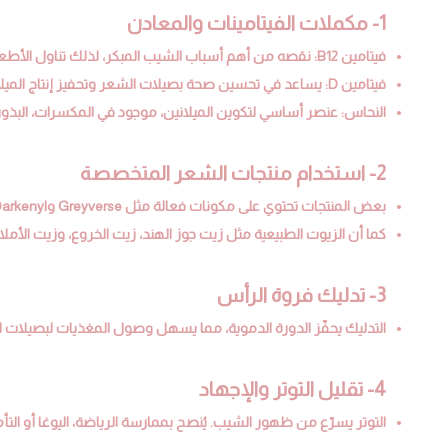
1- مكملات الفيتامينات والمعادن
فيتامين B12: نقصه من أهم أسباب الشيب المبكر، لذلك تناول الأطعمة الغنية به مثل البيض، السمك، والكبد، أو استخدام مكملات.
فيتامين D: يساعد في تحسين صحة بصيلات الشعر وتحفيز إنتاج الميلانين.
النحاس: عنصر أساسي لتكوين الميلانين، موجود في المكسرات، البذور، ا
2- استخدام منتجات الشعر المتخصصة
بعض المنتجات تحتوي على مكونات فعالة مثل Greyverse وDarkenyl، المعروفة بدورها في إعادة تنشيط الميلانين.
كما أن الزيوت الطبيعية مثل زيت جوز الهند، زيت الخروع، وزيت الأمل
3- تدليك فروة الرأس
التدليك يحفّز الدورة الدموية، مما يسهل وصول المغذيات لبصيلات ا
4- تقليل التوتر والإجهاد
التوتر يسرّع من ظهور الشيب. يُنصح بممارسة الرياضة، اليوغا أو الت