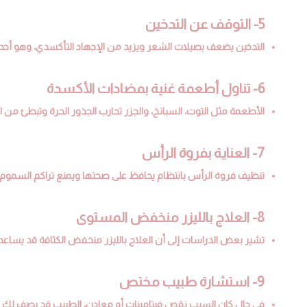
5- التوقف عن التدخين
التدخين يضعف بصيلات الشعر ويزيد من الإجهاد التأكسدي، وهو أحد 
6- تناول أطعمة غنية بمضادات الأكسدة
الأطعمة مثل التوت، السبانخ، والجزر تحارب الجذور الحرة وتبطئ من ا
7- العناية بفروة الرأس
تنظيف فروة الرأس بانتظام يحافظ على صحتها ويمنع تراكم السموم، مم
8- العلاج بالليزر منخفض المستوى
تشير بعض الدراسات إلى أن العلاج بالليزر منخفض الكثافة قد يساعد
9- استشارة طبيب مختص
في حال كان السبب نقص فيتامينات أو معادن، الطبيب قد يصف لك مك