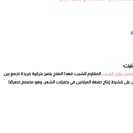
م
نيت
ينيت علاج الشيب
المقاوم للشيب، فهذا المنتج يتميز بتركيبة فريدة تجمع بين
ميًا مثل Greyverse وDarkenyl، اللذان يعملان على تنشيط إنتاج صبغة الميلانين في بصيلات الشعر، وهو مصمم خصيصًا