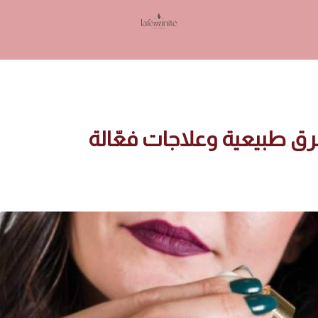
Lafeminite | لافمنيت
رق طبيعية وعلاجات فعّالة