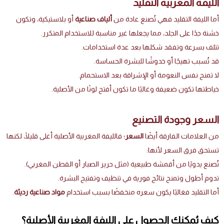
الليفة المغربية التقليد
أما الليفة التقليد فهي تُصنع عادة من
ألياف صناعية
أو بلاستيكية، وتكون
خشنة جدًا على الجلد، مما يجعلها غير مناسبة للاستخدام المتكرر.
تتلف بسرعة وتفقد شكلها بعد عدة استخدامات.
قد تُسبب تهيجًا أو خدوشًا للبشرة الحساسة.
لا تمنح نفس النعومة أو الإشراقة بعد الاستحمام.
خياطتها تكون ضعيفة وغالبًا ما تكون أفتح لونًا من الأصلية.
السعر وجودة التصنيع
من العلامات الفارقة أيضًا
السعر
؛ فالليفة المغربية الأصلية أغلى قليلًا، لكنها
تستحق فرق السعر لأنها:
تُصنع يدويًا من أقمشة طبيعية (مثل حرير الصبار أو القطن المغربي).
تدوم أطول وتمنح نتائج فورية في تنظيف وتفتيح البشرة.
أما التقليد فغالبًا يكون سعره منخفضًا بسبب استخدام
مواد صناعية رديئة
.
كيف يُمكنك الحصول على الليفة المغربية الأصلية؟