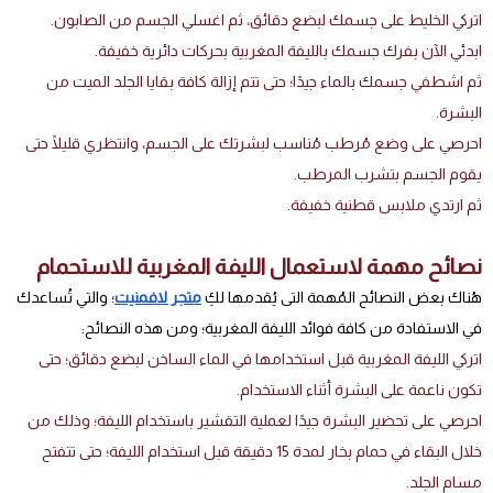
اتركي الخليط على جسمك لبضع دقائق، ثم اغسلي الجسم من الصابون.
ابدئي الآن بفرك جسمك بالليفة المغربية بحركات دائرية خفيفة.
ثم اشطفي جسمك بالماء جيدًا؛ حتى تتم إزالة كافة بقايا الجلد الميت من
البشرة.
احرصي على وضع مُرطب مُناسب لبشرتك على الجسم، وانتظري قليلًا حتى
يقوم الجسم بتشرب المرطب.
ثم ارتدي ملابس قطنية خفيفة.
نصائح مهمة لاستعمال الليفة المغربية للاستحمام
هُناك بعض النصائح المُهمة التى يُقدمها لكِ
متجر لافمنيت
؛ والتي تُساعدك
في الاستفادة من كافة فوائد الليفة المغربية؛ ومن هذه النصائح:
اتركي الليفة المغربية قبل استخدامها في الماء الساخن لبضع دقائق؛ حتى
تكون ناعمة على البشرة أثناء الاستخدام.
احرصي على تحضير البشرة جيدًا لعملية التقشير باستخدام الليفة؛ وذلك من
خلال البقاء في حمام بخار لمدة 15 دقيقة قبل استخدام الليفة؛ حتى تتفتح
مسام الجلد.