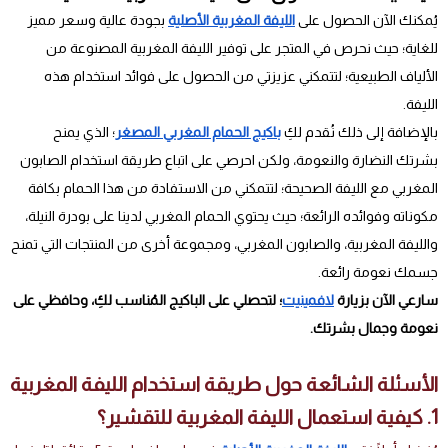
يُمكنك الآن الحصول على
الليفة المغربية الأصلية
بجودة عالية وسعر مميز
للغاية؛ حيث نحرص في المتجر على توفير الليفة المغربية المصنوعة من
الألياف الطبيعية؛ لتتمكني عزيزتي من الحصول على فوائد استخدام هذه
الليفة.
بالإضافة إلى ذلك نُقدم لكِ
باكيج الحمام المغربي المصغر
؛ الذي يمنح
بشرتك النضارة والنعومة، ولكن احرصي على اتباع طريقة استخدام الصابون
المغربي مع الليفة الصحيحة؛ لتتمكني من الاستفادة من هذا الحمام بكافة
مكوناته وفوائده الرائعة؛ حيث يحتوي الحمام المغربي لدينا على بودرة النيلة،
والليفة المغربية، والصابون المغربي، ومجموعة أخرى من المنتجات التي تمنح
جسمك نعومة رائعة.
سارعي الآن بزيارة
لافمينيت
؛ لتحصلي على الباكيج المُناسب لكِ، وحافظي على
نعومة وجمال بشرتك.
الأسئلة الشائعة حول طريقة استخدام الليفة المغربية
1. كيفية استعمال الليفة المغربية للتقشير؟