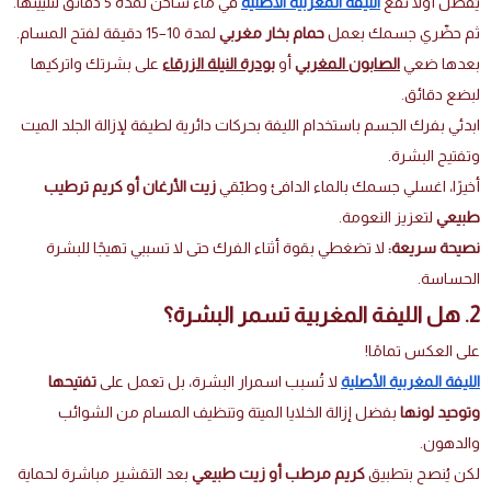
يُفضل أولًا نقع
الليفة المغربية الأصلية
في ماء ساخن لمدة 5 دقائق لتليينها.
ثم حضّري جسمك بعمل
حمام بخار مغربي
لمدة 10–15 دقيقة لفتح المسام.
بعدها ضعي
الصابون المغربي
أو
بودرة النيلة الزرقاء
على بشرتك واتركيها
لبضع دقائق.
ابدئي بفرك الجسم باستخدام الليفة بحركات دائرية لطيفة لإزالة الجلد الميت
وتفتيح البشرة.
أخيرًا، اغسلي جسمك بالماء الدافئ وطبّقي
زيت الأرغان أو كريم ترطيب
طبيعي
لتعزيز النعومة.
نصيحة سريعة:
لا تضغطي بقوة أثناء الفرك حتى لا تسببي تهيجًا للبشرة
الحساسة.
2. هل الليفة المغربية تسمر البشرة؟
على العكس تمامًا!
الليفة المغربية الأصلية
لا تُسبب اسمرار البشرة، بل تعمل على
تفتيحها
وتوحيد لونها
بفضل إزالة الخلايا الميتة وتنظيف المسام من الشوائب
والدهون.
لكن يُنصح بتطبيق
كريم مرطب أو زيت طبيعي
بعد التقشير مباشرة لحماية