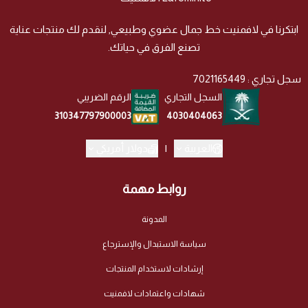
ابتكرنا في لافمنيت خط جمال عضوي وطبيعي, لنقدم لك منتجات عناية
تصنع الفرق في حياتك.
سجل تجاري : 7021165449
السجل التجاري
الرقم الضريبي
4030404063
310347797900003
العربية
|
دولار أمريكي
روابط مهمة
المدونة
سياسة الاستبدال والإسترجاع
إرشادات لاستخدام المنتجات
شهادات واعتمادات لافمنيت