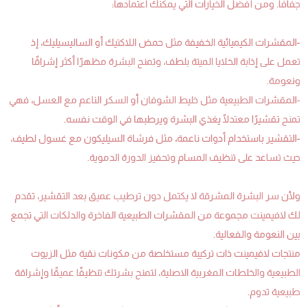
جفافًا. ومن أفضل الخيارات التي يمكنك اعتمادها:
-المقشرات الكيميائية الخفيفة مثل حمض اللاكتيك أو الساليسيليك، إذ
تعمل على إذابة الخلايا الميتة بلطف، وتمنح البشرة مظهرًا أكثر إشراقًا
ونعومة.
-المقشرات الطبيعية مثل خليط الشوفان أو السكر الناعم مع العسل، فهي
تمنح تقشيرًا معتدلًا يغذي البشرة ويرطبها في الوقت نفسه.
-التقشير باستخدام أدوات ناعمة، مثل فرشاة السيليكون مع غسول لطيف،
حيث تساعد على تنظيف المسام وتحفيز الدورة الدموية.
ولأن سر البشرة المشرقة لا يكتمل دون ترطيب عميق بعد التقشير، تقدم
لك لافيمينت مجموعة من المقشرات الطبيعية الفاخرة والدلكات التي تجمع
بين النعومة والفعالية.
منتجات لافيمينت ذات تركيبة مستخلصة من مكونات نقية مثل الزيوت
الطبيعية والخلطات المغربية الاصلية، لتمنح بشرتك تنظيفًا عميقًا وإشراقة
طبيعية تدوم.