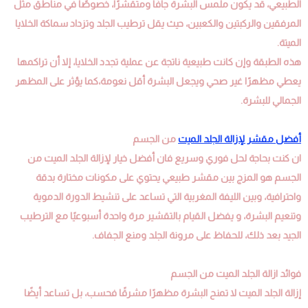
الطبيعي، قد يكون ملمس البشرة جافًا ومتقشرًا، خصوصًا في مناطق مثل
المرفقين والركبتين والكعبين، حيث يقل ترطيب الجلد وتزداد سماكة الخلايا
الميتة.
هذه الطبقة وإن كانت طبيعية ناتجة عن عملية تجدد الخلايا، إلا أن تراكمها
يعطي مظهرًا غير صحي ويجعل البشرة أقل نعومة،كما يؤثر على المظهر
الجمالي للبشرة.
أفضل مقشر لإزالة الجلد الميت
من الجسم
ان كنت بحاجة لحل فوري وسريع فان أفضل خيار لإزالة الجلد الميت من
الجسم هو المزج بين مقشر طبيعي يحتوي على مكونات مختارة بدقة
واحترافية، وبين الليفة المغربية التي تساعد على تنشيط الدورة الدموية
وتنعيم البشرة، و يفضل القيام بالتقشير مرة واحدة أسبوعيًا مع الترطيب
الجيد بعد ذلك، للحفاظ على مرونة الجلد ومنع الجفاف.
فوائد ازالة الجلد الميت من الجسم
إزالة الجلد الميت لا تمنح البشرة مظهرًا مشرقًا فحسب، بل تساعد أيضًا