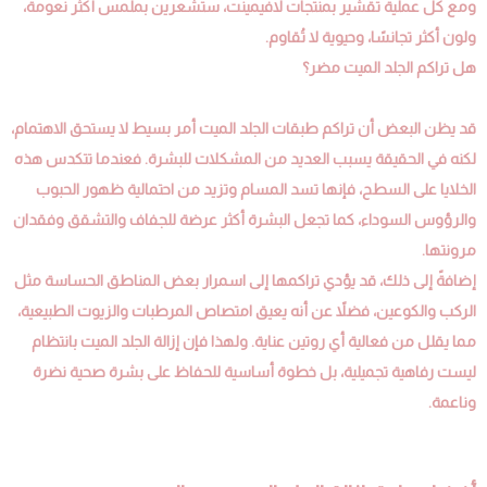
ومع كل عملية تقشير بمنتجات لافيمينت، ستشعرين بملمس أكثر نعومة،
ولون أكثر تجانسًا، وحيوية لا تُقاوم.
هل تراكم الجلد الميت مضر؟
قد يظن البعض أن تراكم طبقات الجلد الميت أمر بسيط لا يستحق الاهتمام،
لكنه في الحقيقة يسبب العديد من المشكلات للبشرة. فعندما تتكدس هذه
الخلايا على السطح، فإنها تسد المسام وتزيد من احتمالية ظهور الحبوب
والرؤوس السوداء، كما تجعل البشرة أكثر عرضة للجفاف والتشقق وفقدان
مرونتها.
إضافةً إلى ذلك، قد يؤدي تراكمها إلى اسمرار بعض المناطق الحساسة مثل
الركب والكوعين، فضلاً عن أنه يعيق امتصاص المرطبات والزيوت الطبيعية،
مما يقلل من فعالية أي روتين عناية. ولهذا فإن إزالة الجلد الميت بانتظام
ليست رفاهية تجميلية، بل خطوة أساسية للحفاظ على بشرة صحية نضرة
وناعمة.