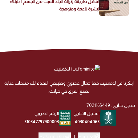
أفضل طريقة لإزالة الجلد الميت من الجسم | دليلك
لبشرة ناعمة ومتوهجة
ابتكرنا في لافمنيت خط جمال عضوي وطبيعي, لنقدم لك منتجات عناية
تصنع الفرق في حياتك.
سجل تجاري : 7021165449
السجل التجاري
الرقم الضريبي
4030404063
310347797900003
العربية
|
دولار أمريكي