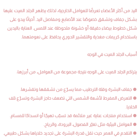
اليد من أكثر الأعضاء تعرضًا للعوامل الخارجية، لذلك يظهر الجلد الميت عليها
بشكل جفاف وتشقق خصوصًا عند الأصابع ومفاصل اليد. أحيانًا يبدو على
شكل خطوط بيضاء دقيقة أو خشونة ملحوظة عند اللمس. العناية باليدين
باستخدام كريمات مغذية والتقشير الدوري يحافظ على نعومتهما.
أسباب الجلد الميت في الوجه
يتراكم الجلد الميت على الوجه نتيجة مجموعة من العوامل، من أبرزها:
● جفاف البشرة وقلة الترطيب مما يسرّع من تشققها وتقشرها.
● التعرض المفرط لأشعة الشمس التي تضعف حاجز البشرة وتسرّع تلف
الخلايا.
● استخدام منتجات عناية غير ملائمة قد تسبّب تهيجًا أو انسدادًا للمسام.
● العوامل البيئية مثل تغيّر الفصول، البرودة، والرياح.
● التقدم في العمر حيث تقل قدرة البشرة على تجديد خلاياها بشكل طبيعي.