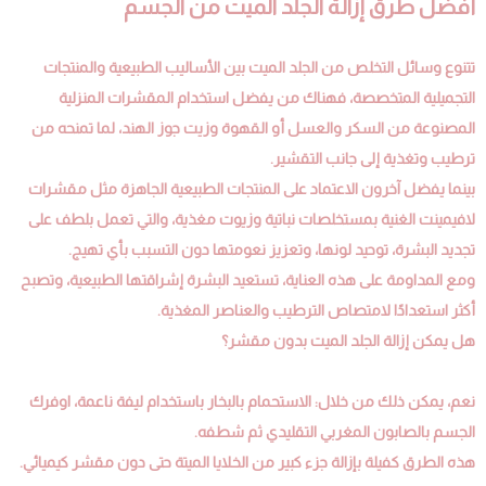
أفضل طرق إزالة الجلد الميت من الجسم
تتنوع وسائل التخلص من الجلد الميت بين الأساليب الطبيعية والمنتجات
التجميلية المتخصصة، فهناك من يفضل استخدام المقشرات المنزلية
المصنوعة من السكر والعسل أو القهوة وزيت جوز الهند، لما تمنحه من
ترطيب وتغذية إلى جانب التقشير.
بينما يفضل آخرون الاعتماد على المنتجات الطبيعية الجاهزة مثل مقشرات
لافيمينت الغنية بمستخلصات نباتية وزيوت مغذية، والتي تعمل بلطف على
تجديد البشرة، توحيد لونها، وتعزيز نعومتها دون التسبب بأي تهيج.
ومع المداومة على هذه العناية، تستعيد البشرة إشراقتها الطبيعية، وتصبح
أكثر استعدادًا لامتصاص الترطيب والعناصر المغذية.
هل يمكن إزالة الجلد الميت بدون مقشر؟
نعم، يمكن ذلك من خلال: الاستحمام بالبخار باستخدام ليفة ناعمة، اوفرك
الجسم بالصابون المغربي التقليدي ثم شطفه.
هذه الطرق كفيلة بإزالة جزء كبير من الخلايا الميتة حتى دون مقشر كيميائي.