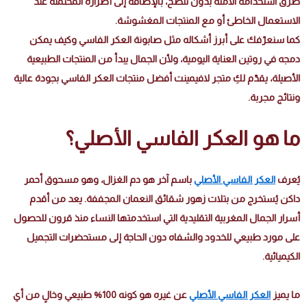
طرق استخدامه الآمنة بدون تلطّخ، بالإضافة إلى أضراره المحتملة عند
الاستعمال الخاطئ أو مع المنتجات المغشوشة.
كما سنعرّفك على أبرز أشكاله مثل صابونة العكر الفاسي وكيف يمكن
دمجه في روتين العناية اليومية، ولأن الجمال يبدأ من المنتجات الطبيعية
الأصيلة، يقدّم لكِ متجر لافيمينت أفضل منتجات العكر الفاسي بجودة عالية
ونتائج مجربة.
ما هو العكر الفاسي الأصلي؟
يُعرف
العكر الفاسي الأصلي
باسم آخر هو دم الغزال، وهو مسحوق أحمر
داكن يُستخرج من بتلات زهور شقائق النعمان المجففة. يعد من أقدم
أسرار الجمال المغربية التقليدية التي استخدمتها النساء منذ قرون للحصول
على مورد طبيعي للخدود والشفاه دون الحاجة إلى مستحضرات التجميل
الكيميائية.
ما يميز
العكر الفاسي الأصلي
عن غيره هو كونه 100% طبيعي وخالٍ من أي