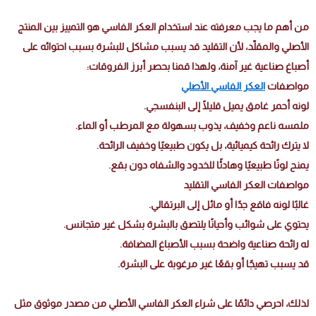
من أهم ما يجب معرفته عند استخدام العكر الفاسي هو التمييز بين المنتج
الأصلي والمقلّد، لأن التقليد قد يسبب مشاكل للبشرة بسبب احتوائه على
أصباغ صناعية غير آمنة، ولهذا قمنا بحصر أبرز الفروقات:
مواصفات
العكر الفاسي الأصلي
لونه أحمر غامق يميل قليلًا إلى البنفسجي.
ملمسه ناعم وخفيف، يذوب بسهولة مع المرطب أو الماء.
لا يترك رائحة كيميائية، بل يكون طبيعيًا وخفيف الرائحة.
يمنح لونًا طبيعيًا وهادئًا للخدود والشفاه دون بقع.
مواصفات العكر الفاسي التقليد
غالبًا لونه فاقع جدًا أو مائل إلى البرتقالي.
يحتوي على شوائب وأحيانًا يلتصق بالبشرة بشكل غير متجانس.
له رائحة صناعية واضحة بسبب الأصباغ المضافة.
قد يسبب تهيجًا أو بقعًا غير مرغوبة على البشرة.
لذلك، احرصي دائمًا على شراء العكر الفاسي الأصلي من مصدر موثوق مثل