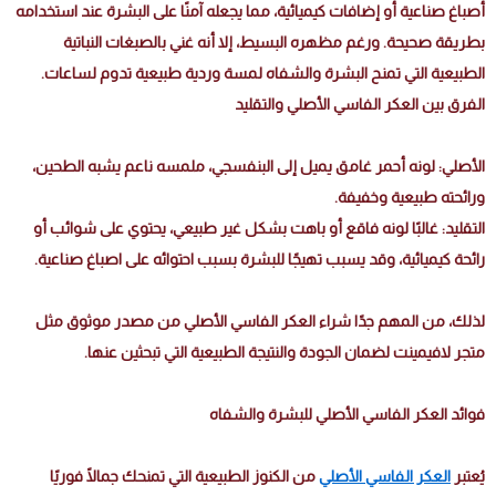
أصباغ صناعية أو إضافات كيميائية، مما يجعله آمنًا على البشرة عند استخدامه
بطريقة صحيحة. ورغم مظهره البسيط، إلا أنه غني بالصبغات النباتية
الطبيعية التي تمنح البشرة والشفاه لمسة وردية طبيعية تدوم لساعات.
الفرق بين العكر الفاسي الأصلي والتقليد
الأصلي: لونه أحمر غامق يميل إلى البنفسجي، ملمسه ناعم يشبه الطحين،
ورائحته طبيعية وخفيفة.
التقليد: غالبًا لونه فاقع أو باهت بشكل غير طبيعي، يحتوي على شوائب أو
رائحة كيميائية، وقد يسبب تهيجًا للبشرة بسبب احتوائه على اصباغ صناعية.
لذلك، من المهم جدًا شراء العكر الفاسي الأصلي من مصدر موثوق مثل
متجر لافيمينت لضمان الجودة والنتيجة الطبيعية التي تبحثين عنها.
فوائد العكر الفاسي الأصلي للبشرة والشفاه
يُعتبر
العكر الفاسي الأصلي
من الكنوز الطبيعية التي تمنحك جمالًا فوريًا