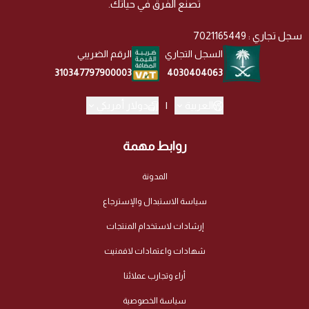
تصنع الفرق في حياتك.
سجل تجاري : 7021165449
السجل التجاري
الرقم الضريبي
4030404063
310347797900003
العربية
|
دولار أمريكي
روابط مهمة
المدونة
سياسة الاستبدال والإسترجاع
إرشادات لاستخدام المنتجات
شهادات واعتمادات لافمنيت
أراء وتجارب عملائنا
سياسة الخصوصية