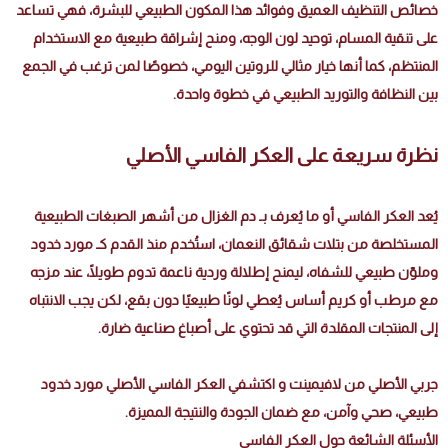
خصائص التنظيف العميق وفوائد هذا المكون الطبيعي للبشرة، فهي تساعد
على تنقية المسام، توحيد لون الوجه، ومنح إشراقة طبيعية مع الاستخدام
المنتظم، كما أنها خيار مثالي للروتين اليومي، خصوصًا لمن ترغب في الجمع
بين النظافة والتوريد الطبيعي في خطوة واحدة.
نظرة سريعة على العكر الفاسي الأصلي
يُعد العكر الفاسي أو ما يُعرف بـ دم الغزال من أشهر الصبغات الطبيعية
المستخلصة من بتلات شقائق النعمان، استُخدم منذ القدم كـ مورد خدود
وملوّن طبيعي للشفاه، ليمنح إطلالة وردية ناعمة تدوم طويلًا، عند مزجه
مع مرطب أو كريم أساس يُعطي لونًا طبيعيًا دون بقع، لكن يجب الانتباه
إلى المنتجات المقلدة التي قد تحتوي على أصباغ صناعية ضارة.
جربي الأصلي من لافيمينت و اكتشفي العكر الفاسي الأصلي مورد خدود
طبيعي، صحي وآمن، مع ضمان الجودة والنتيجة المميزة.
الأسئلة الشائعة حول العكر الفاسي