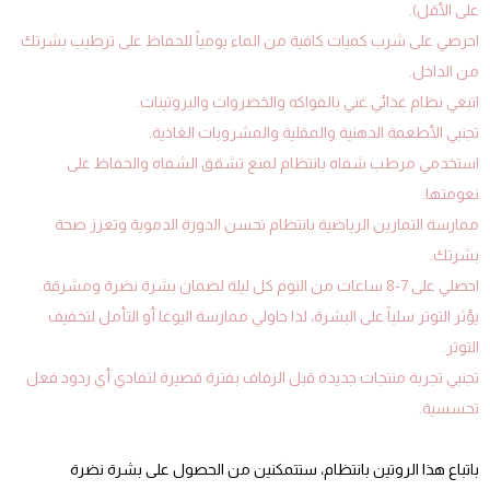
على الأقل).
احرصي على شرب كميات كافية من الماء يومياً للحفاظ على ترطيب بشرتك
من الداخل.
اتبعي نظام غذائي غني بالفواكه والخضروات والبروتينات.
تجنبي الأطعمة الدهنية والمقلية والمشروبات الغاذية.
استخدمي مرطب شفاه بانتظام لمنع تشقق الشفاه والحفاظ على
نعومتها.
ممارسة التمارين الرياضية بانتظام تحسن الدورة الدموية وتعزز صحة
بشرتك.
احصلي على 7-8 ساعات من النوم كل ليلة لضمان بشرة نضرة ومشرقة.
يؤثر التوتر سلباً على البشرة، لذا حاولي ممارسة اليوغا أو التأمل لتخفيف
التوتر.
تجنبي تجربة منتجات جديدة قبل الزفاف بفترة قصيرة لتفادي أي ردود فعل
تحسسية.
باتباع هذا الروتين بانتظام، ستتمكنين من الحصول على بشرة نضرة