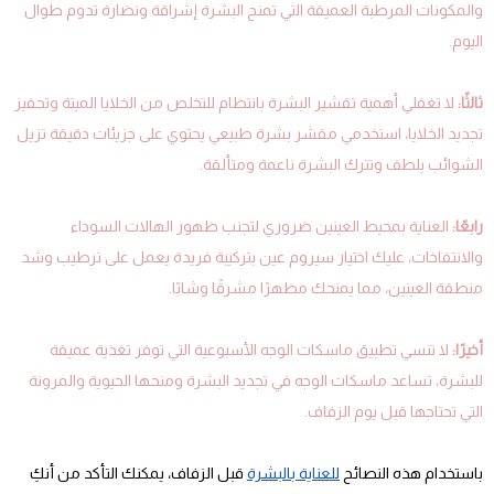
والمكونات المرطبة العميقة التي تمنح البشرة إشراقة ونضارة تدوم طوال
اليوم.
ثالثًا:
لا تغفلي أهمية تقشير البشرة بانتظام للتخلص من الخلايا الميتة وتحفيز
تجديد الخلايا، استخدمي مقشر بشرة طبيعي يحتوي على جزيئات دقيقة تزيل
الشوائب بلطف وتترك البشرة ناعمة ومتألقة.
رابعًا:
العناية بمحيط العينين ضروري لتجنب ظهور الهالات السوداء
والانتفاخات، عليك اختيار سيروم عين بتركيبة فريدة يعمل على ترطيب وشد
منطقة العينين، مما يمنحك مظهرًا مشرقًا وشابًا.
أخيرًا:
لا تنسي تطبيق ماسكات الوجه الأسبوعية التي توفر تغذية عميقة
للبشرة، تساعد ماسكات الوجه في تجديد البشرة ومنحها الحيوية والمرونة
التي تحتاجها قبل يوم الزفاف.
باستخدام هذه النصائح
للعناية بالبشرة
قبل الزفاف، يمكنك التأكد من أنكِ