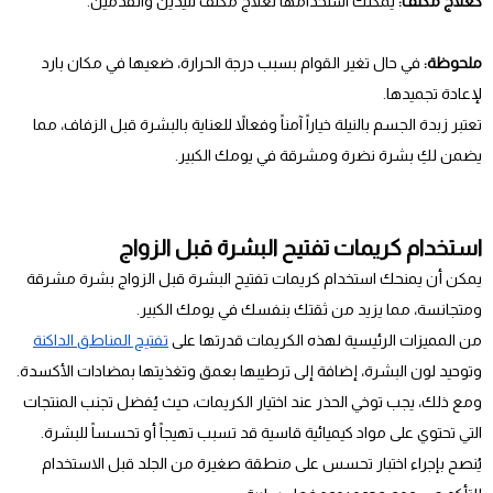
كعلاج مكثف:
يمكنك استخدامها لعلاج مكثف لليدين والقدمين.
ملحوظة:
في حال تغير القوام بسبب درجة الحرارة، ضعيها في مكان بارد
لإعادة تجميدها.
تعتبر زبدة الجسم بالنيلة خياراً آمناً وفعالاً للعناية بالبشرة قبل الزفاف، مما
يضمن لكِ بشرة نضرة ومشرقة في يومك الكبير.
استخدام كريمات تفتيح البشرة قبل الزواج
يمكن أن يمنحك استخدام كريمات تفتيح البشرة قبل الزواج بشرة مشرقة
ومتجانسة، مما يزيد من ثقتك بنفسك في يومك الكبير.
من المميزات الرئيسية لهذه الكريمات قدرتها على
تفتيح المناطق الداكنة
وتوحيد لون البشرة، إضافة إلى ترطيبها بعمق وتغذيتها بمضادات الأكسدة.
ومع ذلك، يجب توخي الحذر عند اختيار الكريمات، حيث يُفضل تجنب المنتجات
التي تحتوي على مواد كيميائية قاسية قد تسبب تهيجاً أو تحسساً للبشرة.
يُنصح بإجراء اختبار تحسس على منطقة صغيرة من الجلد قبل الاستخدام