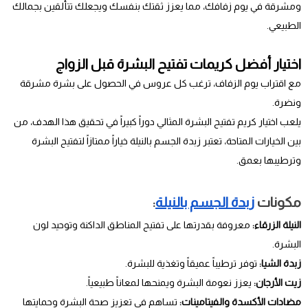
ومشرقة في يوم زفافك، مما يعزز ثقتك بنفسك ويجعلك تتألقين بجمالك
الطبيعي.
اختيار أفضل كريمات تفتيح البشرة قبل الزواج
مع اقتراب يوم الزفاف، ترغب كل عروس في الحصول على بشرة مشرقة
ونضرة.
يلعب اختيار كريم تفتيح البشرة المثالي دوراً كبيراً في تحقيق هذا الهدف، من
بين الخيارات المتاحة، تعتبر زبدة الجسم بالنيلة خياراً ممتازاً لتفتيح البشرة
وترطيبها بعمق.
مكونات
زبدة الجسم بالنيلة
:
النيلة الزرقاء:
معروفة بقدرتها على تفتيح المناطق الداكنة وتوحيد لون
البشرة.
زبدة الشيا:
توفر ترطيباً عميقاً وتغذية للبشرة.
زيت الأرجان:
يعزز نعومة البشرة ويمنحها لمعاناً طبيعياً.
مضادات الأكسدة والفيتامينات:
تساهم في تعزيز صحة البشرة وحمايتها