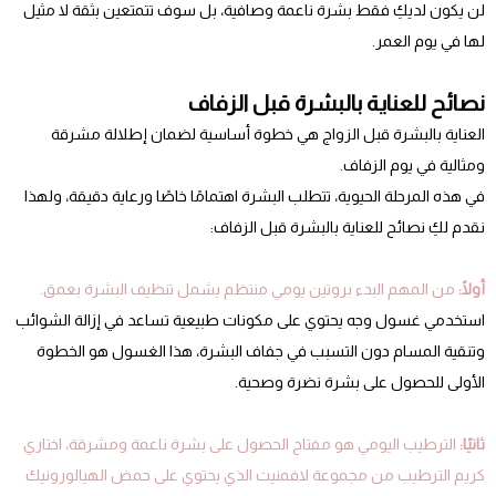
لن يكون لديكِ فقط بشرة ناعمة وصافية، بل سوف تتمتعين بثقة لا مثيل
لها في يوم العمر.
نصائح للعناية بالبشرة قبل الزفاف
العناية بالبشرة قبل الزواج هي خطوة أساسية لضمان إطلالة مشرقة
ومثالية في يوم الزفاف.
في هذه المرحلة الحيوية، تتطلب البشرة اهتمامًا خاصًا ورعاية دقيقة، ولهذا
نقدم لكِ نصائح للعناية بالبشرة قبل الزفاف:
أولًا:
من المهم البدء بروتين يومي منتظم يشمل تنظيف البشرة بعمق.
استخدمي غسول وجه يحتوي على مكونات طبيعية تساعد في إزالة الشوائب
وتنقية المسام دون التسبب في جفاف البشرة، هذا الغسول هو الخطوة
الأولى للحصول على بشرة نضرة وصحية.
ثانيًا:
الترطيب اليومي هو مفتاح الحصول على بشرة ناعمة ومشرقة، اختاري
كريم الترطيب من مجموعة لافمنيت الذي يحتوي على حمض الهيالورونيك