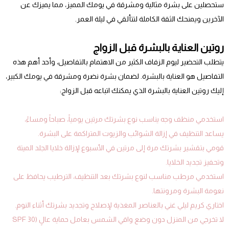
ستحصلين على بشرة مثالية ومشرقة في يومك المميز، مما يميزك عن
الآخرين ويمنحك الثقة الكاملة لتتألقي في ليلة العمر.
روتين العناية بالبشرة قبل الزواج
يتطلب التحضير ليوم الزفاف الكثير من الاهتمام بالتفاصيل، وأحد أهم هذه
التفاصيل هو العناية بالبشرة. لضمان بشرة نضرة ومشرقة في يومك الكبير،
إليك روتين العناية بالبشرة الذي يمكنك اتباعه قبل الزواج:
استخدمي منظف وجه يناسب نوع بشرتك مرتين يومياً، صباحاً ومساءً،
يساعد التنظيف في إزالة الشوائب والزيوت المتراكمة على البشرة.
قومي بتقشير بشرتك مرة إلى مرتين في الأسبوع لإزالة خلايا الجلد الميتة
وتحفيز تجديد الخلايا.
استخدمي مرطب مناسب لنوع بشرتك بعد التنظيف، الترطيب يحافظ على
نعومة البشرة ومرونتها.
اختاري كريم ليلي غني بالعناصر المغذية لإصلاح وتجديد بشرتك أثناء النوم.
لا تخرجي من المنزل دون وضع واقي الشمس بعامل حماية عالٍ (SPF 30