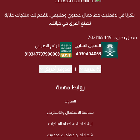
ابتكرنا في لافمنيت خط جمال عضوي وطبيعي, لنقدم لك منتجات عناية
تصنع الفرق في حياتك.
سجل تجاري : 7021165449
السجل التجاري
الرقم الضريبي
4030404063
310347797900003
العربية
|
دولار أمريكي
روابط مهمة
المدونة
سياسة الاستبدال والإسترجاع
إرشادات لاستخدام المنتجات
شهادات واعتمادات لافمنيت