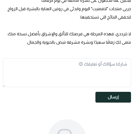
تبحثين عنه للحصول على بشرة متألقة في يوم الزفاف.
جربي منتجات "لافمنيت" اليوم وابدئي في روتين العناية بالبشرة قبل الزواج
لتحققي النتائج التي تستحقينها.
لا تترددي، فهذه المرحلة هي فرصتك للتألق والإشراق بأفضل نسخة منك.
نتمنى لكِ زفافًا سعيدًا وبشرة مشرقة تنبض بالحيوية والجمال.
إرسال