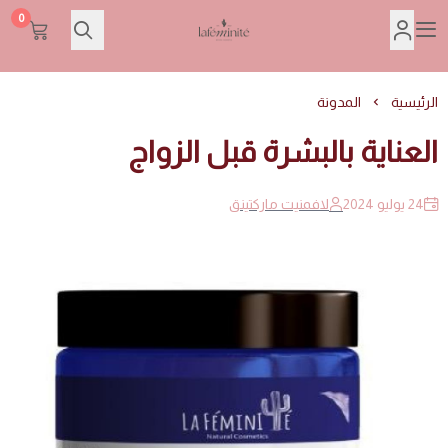
0
Lafeminite | لافمنيت
الرئيسية
المدونة
العناية بالبشرة قبل الزواج
24 يوليو 2024
لافمنيت ماركتينق