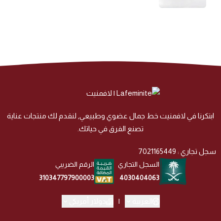
ابتكرنا في لافمنيت خط جمال عضوي وطبيعي, لنقدم لك منتجات عناية
تصنع الفرق في حياتك.
سجل تجاري : 7021165449
السجل التجاري
الرقم الضريبي
4030404063
310347797900003
العربية
|
دولار أمريكي