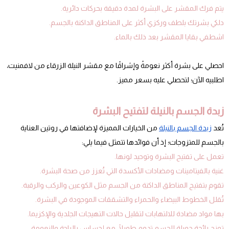
يتم فرك المقشر على البشرة لمدة دقيقة بحركات دائرية.
دلكي بشرتك بلطف وركزي أكثر على المناطق الداكنة بالجسم.
اشطفي بقايا المقشر بعد ذلك بالماء.
احصلي على بشرة أكثر نعومةً وإشراقًا مع مقشر النيلة الزرقاء من لافمنيت،
اطلبيه الآن؛ لتحصلي عليه بسعر مميز.
زبدة الجسم بالنيلة لتفتيح البشرة
تُعد
زبدة الجسم بالنيلة
من الخيارات المميزة لإضافتها في روتين العناية
بالجسم للمتزوجات؛ إذ أن فوائدها تتمثل فيما يلي:
تعمل على تفتيح البشرة وتوحيد لونها.
غنية بالفيتامينات ومضادات الأكسدة التي تُعزز من صحة البشرة.
تقوم بتفتيح المناطق الداكنة من الجسم مثل الكوعين والركب والرقبة.
تُقلل الخطوط البيضاء والحمراء والتشققات الموجودة في البشرة.
بها مواد مضادة للالتهابات لتقليل حالات التهيجات الجلدية والإكزيما.
تمنح رائحة جميلة للجسم تدوم طويلًا، مع إحساس بالراحة والنعومة.