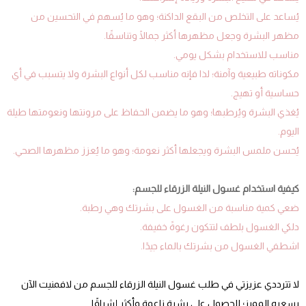
يُساعد على التخلص من البقع الداكنة؛ وهو ما يُسهم في التحسين من
مظهر البشرة وجعل مظهرها أكثر جمالًا وتناسقًا.
مناسب للاستخدام بشكل يومي.
مكوناته طبيعية وآمنة؛ لذا فإنه مناسب لكل أنواع البشرة ولا يتسبب في أي
حساسية أو تهيج.
يُغذي البشرة ويُرطبها؛ وهو ما يضمن الحفاظ على مرونتها ونعومتها طيلة
اليوم.
يُحسن ملمس البشرة ويجعلها أكثر نعومة؛ وهو ما يُعزز مظهرها الصحي.
كيفية استخدام غسول النيلة الزرقاء للجسم:
ضعي كمية مناسبة من الغسول على بشرتك وهي رطبة.
دلكي الغسول بلطف لتتكون رغوةً خفيفة.
اشطفي الغسول من بشرتك بالماء جيدًا.
لا تترددي عزيزتي في طلب غسول النيلة الزرقاء للجسم من لافمنيت الآن
بسعره المميز؛ للحصول على بشرة ناعمة وأكثر إشراقًا.