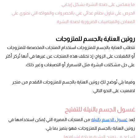
ما ينعكس على صحة البشرة بشكل إيجابي.
الحرص على تناول نظام غذائي غني بالخضروات والفواكه التي تحتوي على
المعادن والفيتامينات الضرورية لصحة البشرة.
روتين العناية بالجسم للمتزوجات
تتطلب العناية بالجسم للمتزوجات استخدام المنتجات المخصصة للمتزوجات
أو المُقبلات على الزواج؛ إذ تختلف هذه المنتجات عن غيرها في أنها تُركز أكثر
على حل مشكلات البشرة مثل الاسمرار أو التصبغات وغير ذلك.
وفيما يلي نُوضح لكِ روتين العناية بالجسم للمتزوجات المُقدم من متجر
لافمنيت على النحو التالي:
غسول الجسم بالنيلة للتفتيح
يُعد
غسول الجسم بالنيلة
من المنتجات المميزة التي يُمكن استخدامها في
روتين العناية بالجسم للمتزوجات؛ فهو يتميز بما يلي:
يُساعد في تفتيح البشرة وزيادة إشراقتها.