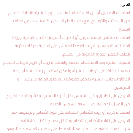
التالي:
استخدام الصابون أو جل الاستحمام المناسب لنوع البشرة؛ لتنظيف الجسم
من الشوائب والأوساخ، مع تجنب الماء الساخن؛ لأنه يتسبب في جفاف
البشرة.
استخدام مقشر للجسم مرتين أو 3 مرات أسبوعيًا؛ لتجديد البشرة وإزالة
الخلايا الميتة منها، ويتم تدليك هذا المُقشر على البشرة بحركات دائرية
بلطف؛ لتحفيز الدورة الدموية في الجسم.
تجفيف البشرة بعد الاستحمام بلطف، واستخدام زيت أو كريم مُرطب للجسم
بعدها للحفاظ على ترطيب البشرة، ويُمكن استخدام زبدة الشيا أو زبدة
الكاكاو لترطيب البشرة بعمق، خصوصًا بالمناطق الجافة كالركبتين أو
المرفقين.
الحرص على تطبيق واقي الشمس بكل أجزاء الجسم المكشوفة عند الخروج
من المنزل؛ لحمايتها من أشعة الشمس الضارة.
استخدام كريم أو زيت للأظافر؛ للحفاظ على قوة الأظافر وترطيبها، مع
الحرص على تقليم الأظافر بانتظام وبشكل صحيح؛ لتجنب تشققها.
شرب كميات كافية من الماء يوميًا؛ للحفاظ على ترطيب الجسم داخليًا، وهو