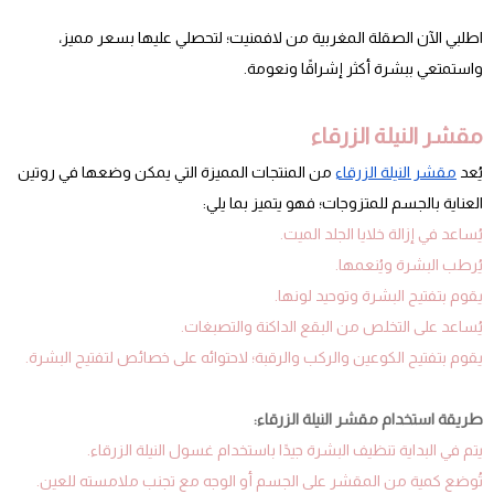
اطلبي الآن الصقلة المغربية من لافمنيت؛ لتحصلي عليها بسعر مميز،
واستمتعي ببشرة أكثر إشراقًا ونعومة.
مقشر النيلة الزرقاء
يُعد
مقشر النيلة الزرقاء
من المنتجات المميزة التي يمكن وضعها في روتين
العناية بالجسم للمتزوجات؛ فهو يتميز بما يلي:
يُساعد في إزالة خلايا الجلد الميت.
يُرطب البشرة ويُنعمها.
يقوم بتفتيح البشرة وتوحيد لونها.
يُساعد على التخلص من البقع الداكنة والتصبغات.
يقوم بتفتيح الكوعين والركب والرقبة؛ لاحتوائه على خصائص لتفتيح البشرة.
طريقة استخدام مقشر النيلة الزرقاء:
يتم في البداية تنظيف البشرة جيدًا باستخدام غسول النيلة الزرقاء.
تُوضع كمية من المقشر على الجسم أو الوجه مع تجنب ملامسته للعين.