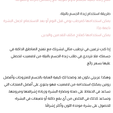
طريقة استخدام زبدة الجسم بالنيلة:
يمكن استخدامها كمرطب يومي قبل النوم أو بعد الاستحمام؛ لجعل البشرة
ناعمة جدًا.
يمكن استخدامها كعلاج مكثف للقدمين واليدين.
إذا كنتِ ترغبين في ترطيب مثالي لبشرتك مع تفتيح المناطق الداكنة في
جسمك؛ فلا تترددي في طلب زبدة الجسم بالنيلة من لافمنيت؛ لتحصلي
عليها بسعر رائع.
وهكذا عزيزتي نكون قد وضحنا لكِ كيفية العناية بالجسم للمتزوجات وأفضل
روتين يمكنكِ استخدامه من لافمنيت؛ فهو يحتوي على أفضل المنتجات التي
تساعد في الحفاظ على صحة ونضارة البشرة وزيادة إشراقتها ومرونتها،
وتساعد كذلك في التخلص من أي بقع داكنة أو تصبغات في البشرة؛
للحصول على بشرة موحدة اللون وأكثر إشراقًا.