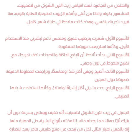
والتخلص من التجاعيد، لفت انتباهي زيت التين الشوكي من لافمينيت،
المشهور بكونه واحدًا من أغلى وأفخم الزيوت الطبيعية للعناية بالوجه، هنا
قررت تجربته بنفسي، وهذه كانت ملاحظاتي طيلة شهر كامل:
الأسبوع الأول: شعرت بترطيب عميق وملمس ناعم لبشرتي منذ الاستخدام
الأول، وكأنها استرجعت حيويتها المفقودة.
الأسبوع الثاني: بدأت ألاحظ أن البقع الداكنة والتصبغات تخف تدريجيًا، مع
تفتيح ملحوظ في لون وجهي.
الأسبوع الثالث: أصبح وجهي أكثر شدًا وتماسكًا، وتراجعت الخطوط الدقيقة
خصوصًا حول العينين.
الأسبوع الرابع: بدت بشرتي أكثر إشراقًا وامتلاءً، وكأنها استعادت شبابها
الطبيعي.
الجميل في زيت التين الشوكي لافمينيت أنه خفيف ويمتص بسرعة دون أن
يترك أثرًا دهنيًا، مما يجعله مناسبًا لمختلف أنواع البشرة، حتى الدهنية منها.
إنه بالفعل اختيار مثالي لكل من تبحث عن منتج طبيعي فاخر يعيد النضارة