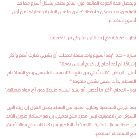
وبفضل هذه الجودة الفائقة، فإن النتائج تظهر بشكل أسرع مما قد
تتوقعين، حيث يمكن ملاحظة تحسن ملمس البشرة ونضارتها من أول
أسبوع استخدام.
تجارب حقيقية مع زيت التين الشوكي من لافمينيت
سارة – جدة: "بعد أسبوع واحد فقط، لاحظت أن بشرتي صارت أنعم وأكثر
إشراقًا. لم أعد أحتاج إلى كريم أساس يوميًا."
أمل – الرياض: "كنت أعاني من بقع داكنة بسبب الشمس، ومع الاستخدام
المنتظم بدأت تختفي بشكل ملحوظ."
نورا – الدمام: "أكثر ما أعجبني أنه يشد البشرة طبيعيًا دون أي مواد كيميائية."
بعد تجربتي الشخصية وتجارب العديد من النساء، يمكن القول إن زيت التين
الشوكي من لافمينيت ليس مجرد منتج تجميلي، بل هو استثمار طويل الأمد
في صحة وجمال البشرة. نتائجه تبدأ بالظهور سريعًا، لكنه يمنح فوائد أعمق
مع الاستخدام المنتظم.