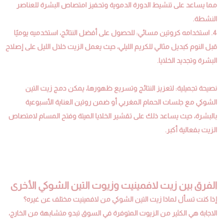
مما يساعد على تنشيط الدورة الدموية وتحفيز امتصاص البشرة للعناصر
النشطة.
4. استخدامه كروتين مسائي: للحصول على أفضل النتائج، استخدميه يوميًا
قبل النوم كبديل مثالي للكريم الليلي، حيث يعمل الزيت خلال الليل على إصلاح
البشرة وتجديد الخلايا.
نصيحة تجميلية: لتعزيز النتائج وتسريع ظهورها، يمكن دمج زيت التين
الشوكي مع جلسات الحمام المغربي أو ضمن روتين العناية الأسبوعية
بالبشرة، حيث يساعد ذلك على تقشير الخلايا الميتة وفتح المسام لامتصاص
الزيت بفعالية أكبر.
الفرق بين زيت لافمينيت وزيوت التين الشوكي الأخرى
إذا كنت تسأل لماذا زيت التين الشوكي من لافمينيت مختلف عن غيره؟
الاجابة هي الكثير من الزيوت المتوفرة في السوق تبدو متشابهة من الخارج،