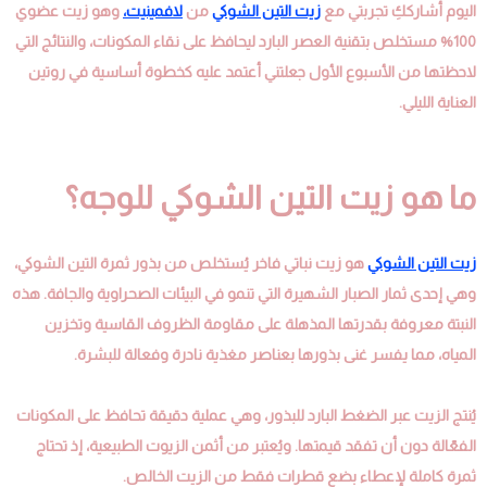
اليوم أشارككِ تجربتي مع
زيت التين الشوكي
من
لافمينيت،
وهو زيت عضوي
100% مستخلص بتقنية العصر البارد ليحافظ على نقاء المكونات، والنتائج التي
لاحظتها من الأسبوع الأول جعلتني أعتمد عليه كخطوة أساسية في روتين
العناية الليلي.
ما هو زيت التين الشوكي للوجه؟
زيت التين الشوكي
هو زيت نباتي فاخر يُستخلص من بذور ثمرة التين الشوكي،
وهي إحدى ثمار الصبار الشهيرة التي تنمو في البيئات الصحراوية والجافة. هذه
النبتة معروفة بقدرتها المذهلة على مقاومة الظروف القاسية وتخزين
المياه، مما يفسر غنى بذورها بعناصر مغذية نادرة وفعالة للبشرة.
يُنتج الزيت عبر الضغط البارد للبذور، وهي عملية دقيقة تحافظ على المكونات
الفعّالة دون أن تفقد قيمتها. ويُعتبر من أثمن الزيوت الطبيعية، إذ تحتاج
ثمرة كاملة لإعطاء بضع قطرات فقط من الزيت الخالص.