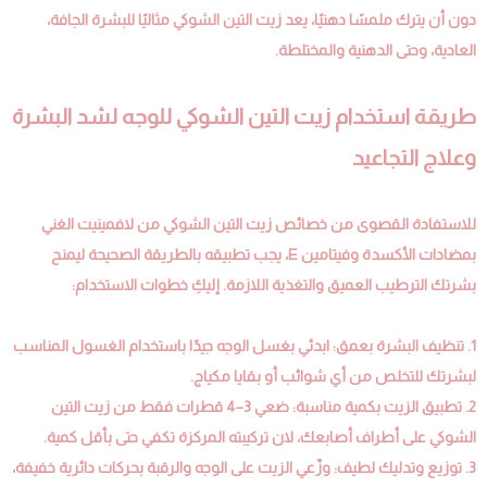
دون أن يترك ملمسًا دهنيًا، يعد زيت التين الشوكي مثاليًا للبشرة الجافة،
العادية، وحتى الدهنية والمختلطة.
طريقة استخدام زيت التين الشوكي للوجه لشد البشرة
وعلاج التجاعيد
للاستفادة القصوى من خصائص زيت التين الشوكي من لافمينيت الغني
بمضادات الأكسدة وفيتامين E، يجب تطبيقه بالطريقة الصحيحة ليمنح
بشرتك الترطيب العميق والتغذية اللازمة. إليكِ خطوات الاستخدام:
1. تنظيف البشرة بعمق: ابدئي بغسل الوجه جيدًا باستخدام الغسول المناسب
لبشرتك للتخلص من أي شوائب أو بقايا مكياج.
2. تطبيق الزيت بكمية مناسبة: ضعي 3–4 قطرات فقط من زيت التين
الشوكي على أطراف أصابعك، لان تركيبته المركزة تكفي حتى بأقل كمية.
3. توزيع وتدليك لطيف: وزّعي الزيت على الوجه والرقبة بحركات دائرية خفيفة،