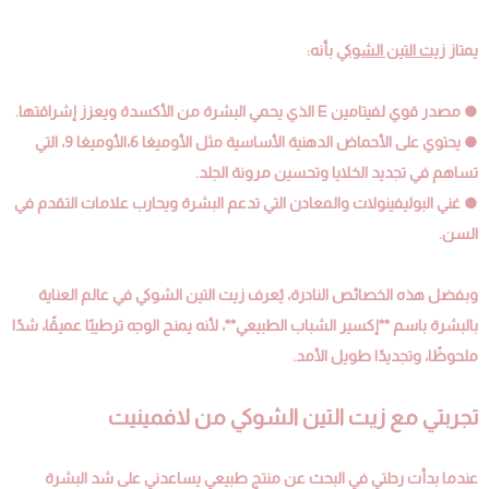
يمتاز
زيت التين الشوكي
بأنه:
● مصدر قوي لفيتامين E الذي يحمي البشرة من الأكسدة ويعزز إشراقتها.
● يحتوي على الأحماض الدهنية الأساسية مثل الأوميغا 6،الأوميغا 9، التي
تساهم في تجديد الخلايا وتحسين مرونة الجلد.
● غني البوليفينولات والمعادن التي تدعم البشرة ويحارب علامات التقدم في
السن.
وبفضل هذه الخصائص النادرة، يُعرف زيت التين الشوكي في عالم العناية
بالبشرة باسم **إكسير الشباب الطبيعي**، لأنه يمنح الوجه ترطيبًا عميقًا، شدًا
ملحوظًا، وتجديدًا طويل الأمد.
تجربتي مع زيت التين الشوكي من لافمينيت
عندما بدأت رحلتي في البحث عن منتج طبيعي يساعدني على شد البشرة