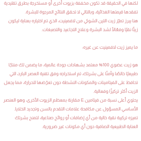
لكنها في الحقيقة قد تكون مخففة بزيوت أخرى أو مستخرجة بطرق تقليدية
تفقدها قيمتها الغذائية، وبالتالي لا تحقق النتائج المرجوة للبشرة.
هنا يبرز تميّز زيت التين الشوكي من لافمينيت، الذي تم اختياره بعناية ليكون
زيتًا نقيًا وفعّالًا لشد البشرة وعلاج التجاعيد والتصبغات.
ما يميز زيت لافمينيت عن غيره:
هو زيت عضوي 100% معتمد بشهادات جودة عالمية، ما يضمن لك منتجًا
طبيعيًا خالصًا وآمنًا على بشرتك، تم استخراجه وفق تقنية العصر البارد، التي
تحافظ على الفيتامينات والمكونات النشطة دون تعرّضها للحرارة، مما يجعل
الزيت أكثر تركيزًا وفعالية.
يحتوي أعلى نسبة من فيتامين E مقارنة بمعظم الزيوت الأخرى، وهو العنصر
الأساسي المسؤول عن مكافحة علامات التقدم بالسن وتجديد الخلايا.
تميزه تركيبة نقية خالية من أي إضافات أو روائح صناعية، لتمنح بشرتك
العناية الطبيعية الصافية دون أي مكونات غير ضرورية.