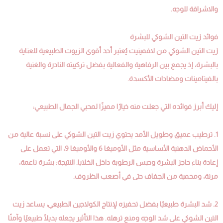
والاشراقة للوجه.
فوائد زيت التين الشوكي للبشرة
زيت التين الشوكي من لافمينيت يُعتبر أحد أقوى الزيوت الطبيعية للعناية
بالبشرة، إذ يجمع بين الرفاهية والفعالية بفضل تركيبته النادرة والغنية
بالفيتامينات ومضادات الأكسدة.
إليك أبرز فوائده التي جعلت منه خيارًا مميزًا لمحبي الجمال الطبيعي:
1. ترطيب عميق وطويل الأمد يحتوي زيت التين الشوكي على نسبة عالية من
الأحماض الدهنية الأساسية مثل الأوميغا 6 والأوميغا 9، التي تعمل على
إعادة بناء حاجز البشرة وحبس الرطوبة داخل الخلايا. النتيجة: بشرة ناعمة،
مرنة، ومحمية من الجفاف حتى في أصعب الظروف.
2. شد البشرة طبيعيًا بفضل تحفيزه لإنتاج الكولاجين الطبيعي، يساعد زيت
التين الشوكي على شد الوجه ومنع ترهله. هذا التأثير يجعله بديلًا طبيعيًا وآمنًا