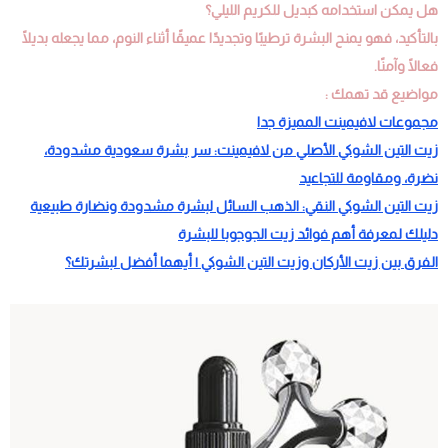
هل يمكن استخدامه كبديل للكريم الليلي؟
بالتأكيد، فهو يمنح البشرة ترطيبًا وتجديدًا عميقًا أثناء النوم، مما يجعله بديلًا
فعالًا وآمنًا.
مواضيع قد تهمك :
مجموعات لافيمينت المميزة جدا
زيت التين الشوكي الأصلي من لافيمينت: سر بشرة سعودية مشدودة،
نضرة، ومقاومة للتجاعيد
زيت التين الشوكي النقي: الذهب السائل لبشرة مشدودة ونضارة طبيعية
دليلك لمعرفة أهم فوائد زيت الجوجوبا للبشرة
الفرق بين زيت الأركان وزيت التين الشوكي | أيهما أفضل لبشرتك؟