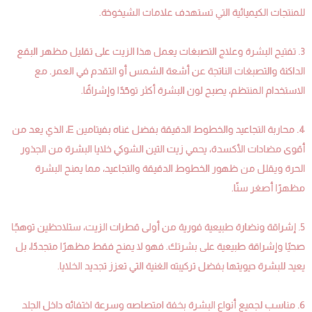
للمنتجات الكيميائية التي تستهدف علامات الشيخوخة.
3. تفتيح البشرة وعلاج التصبغات يعمل هذا الزيت على تقليل مظهر البقع
الداكنة والتصبغات الناتجة عن أشعة الشمس أو التقدم في العمر. مع
الاستخدام المنتظم، يصبح لون البشرة أكثر توحّدًا وإشراقًا.
4. محاربة التجاعيد والخطوط الدقيقة بفضل غناه بفيتامين E، الذي يعد من
أقوى مضادات الأكسدة، يحمي زيت التين الشوكي خلايا البشرة من الجذور
الحرة ويقلل من ظهور الخطوط الدقيقة والتجاعيد، مما يمنح البشرة
مظهرًا أصغر سنًا.
5. إشراقة ونضارة طبيعية فورية من أولى قطرات الزيت، ستلاحظين توهجًا
صحيًا وإشراقة طبيعية على بشرتك. فهو لا يمنح فقط مظهرًا متجددًا، بل
يعيد للبشرة حيويتها بفضل تركيبته الغنية التي تعزز تجديد الخلايا.
6. مناسب لجميع أنواع البشرة بخفة امتصاصه وسرعة اختفائه داخل الجلد