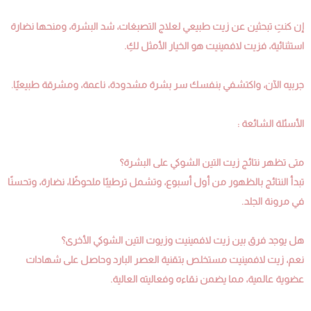
إن كنتِ تبحثين عن زيت طبيعي لعلاج التصبغات، شد البشرة، ومنحها نضارة
استثنائية، فزيت لافمينيت هو الخيار الأمثل لكِ.
جربيه الآن، واكتشفي بنفسك سر بشرة مشدودة، ناعمة، ومشرقة طبيعيًا.
الأسئلة الشائعة :
متى تظهر نتائج زيت التين الشوكي على البشرة؟
تبدأ النتائج بالظهور من أول أسبوع، وتشمل ترطيبًا ملحوظًا، نضارة، وتحسنًا
في مرونة الجلد.
هل يوجد فرق بين زيت لافمينيت وزيوت التين الشوكي الأخرى؟
نعم، زيت لافمينيت مستخلص بتقنية العصر البارد وحاصل على شهادات
عضوية عالمية، مما يضمن نقاءه وفعاليته العالية.