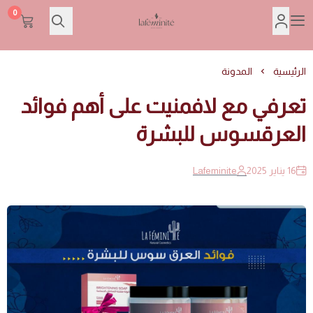
0
Lafeminite | لافمنيت
الرئيسية
المدونة
تعرفي مع لافمنيت على أهم فوائد
العرقسوس للبشرة
16 يناير 2025
Lafeminite