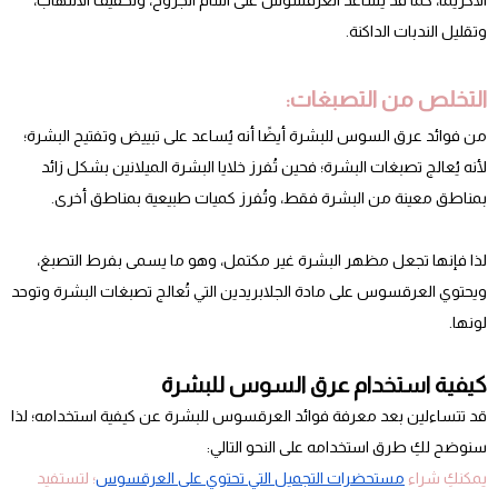
الأكزيما، كما قد يُساعد العرقسوس على التئام الجروح، وتخفيف الالتهاب،
وتقليل الندبات الداكنة.
التخلص من التصبغات:
من فوائد عرق السوس للبشرة أيضًا أنه يُساعد على تبييض وتفتيح البشرة؛
لأنه يُعالج تصبغات البشرة؛ فحين تُفرز خلايا البشرة الميلانين بشكل زائد
بمناطق معينة من البشرة فقط، وتُفرز كميات طبيعية بمناطق أخرى.
لذا فإنها تجعل مظهر البشرة غير مكتمل، وهو ما يسمى بفرط التصبغ،
ويحتوي العرقسوس على مادة الجلابريدين التي تُعالج تصبغات البشرة وتوحد
لونها.
كيفية استخدام عرق السوس للبشرة
قد تتساءلين بعد معرفة فوائد العرقسوس للبشرة عن كيفية استخدامه؛ لذا
سنوضح لكِ طرق استخدامه على النحو التالي:
يمكنكِ شراء
مستحضرات التجميل التي تحتوي على العرقسوس
؛ لتستفيد