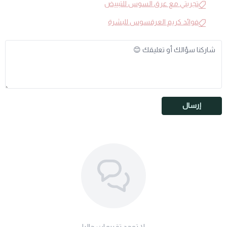
تجربتي مع عرق السوس للتبييض
فوائد كريم العرقسوس للبشرة
إرسال
لا توجد تقييمات حاليا