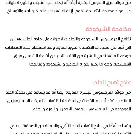
من فوائد عرق السوس للبشرة أيضًا أنه يُعالج حب الشباب والبثور؛ لاحتوائه
على مواد مضادة للأكسدة، تقوم بإزالة الالتهابات، والميكروبات، والأوساخ.
مكافحة الشيخوخة:
يُكافح العرقسوس الشيخوخة والتجاعيد؛ لاحتوائه على مادة الجلسرهيزين
التي تُعد من مضادات الأكسدة القوية للغاية، وعند استخدام هذه المضادات
موضعيًا فإنها تحمي البشرة من التلف الناجم عن أشعة الشمس فوق
البنفسجية، وهو ما يمنع بدوره التجاعيد والشيخوخة ويُعالجها.
علاج تهيج الجلد:
من فوائد العرقسوس للبشرة العديدة أيضًا أنه قد يُساعد على تهدئة الجلد
الملتهب؛ فقد تُساعد الخصائص المضادة للالتهابات لمركب الجلسرهيزين
الموجودة في العرقسوس لتخفيف الاحمرار والتورم والحكة.
وتُساعد أيضًا في علاج التهاب الجلد التأتبي، والحماية من الصدفية، وعلاج