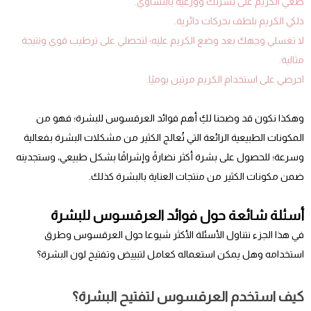
ضعي الكريم على بشرتك ووزعيه بالتساوي.
دلكي الكريم بلطف بحركات دائرية.
لا تغسلي وجهك بعد وضع الكريم عليه؛ لتحصلي على ترطيب قوي ونتيجة
مثالية.
احرصي على استخدام الكريم مرتين يوميًا.
وهكذا نكون قد وضحنا لكِ أهم فوائد العرقسوس للبشرة؛ فهو من
المكونات الطبيعية الرائعة التي تُعالج الكثير من مشكلات البشرة بفعالية
وسرعة؛ للحصول على بشرة أكثر نضارةً وإشراقًا بشكل طبيعي، وستجدينه
ضمن مكونات الكثير من منتجات العناية بالبشرة كذلك.
أسئلة شائعة حول فوائد العرقسوس للبشرة
في هذا الجزء نتناول الأسئلة الأكثر شيوعا حول العرقسوس وطرق
استخدامه وهل يمكن استعماله كعامل لتبييض وتفتيح لون البشرة؟
كيف استخدم العرقسوس لتفتيح البشرة؟