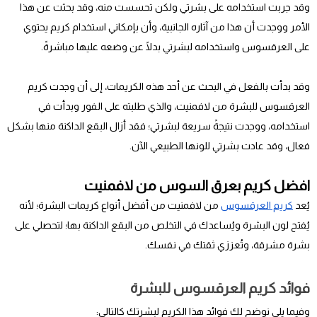
وقد جربت استخدامه على بشرتي ولكن تحسست منه، وقد بحثت عن هذا
الأمر ووجدت أن هذا من آثاره الجانبية، وأن بإمكاني استخدام كريم يحتوي
على العرقسوس واستخدامه لبشرتي بدلًا عن وضعه عليها مباشرةً.
وقد بدأت بالفعل في البحث عن أحد هذه الكريمات، إلى أن وجدت كريم
العرقسوس للبشرة من لافمنيت، والذي طلبته على الفور وبدأت في
استخدامه، ووجدت نتيجةً سريعة لبشرتي؛ فقد أزال البقع الداكنة منها بشكل
فعال، وقد عادت بشرتي للونها الطبيعي الآن.
افضل كريم بعرق السوس من لافمنيت
يُعد
كريم العرقسوس
من لافمنيت من أفضل أنواع كريمات البشرة؛ لأنه
يُفتح لون البشرة ويُساعدك في التخلص من البقع الداكنة بها؛ لتحصلي على
بشرة مشرقة، وتُعززي ثقتك في نفسك.
فوائد كريم العرقسوس للبشرة
وفيما يلي نوضح لك فوائد هذا الكريم لبشرتك كالتالي: