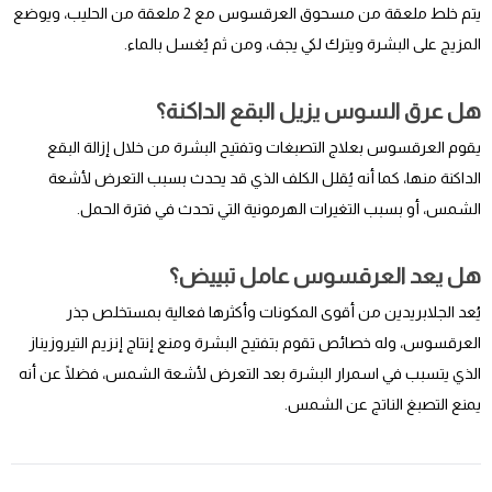
يتم خلط ملعقة من مسحوق العرقسوس مع 2 ملعقة من الحليب، ويوضع
المزيج على البشرة ويترك لكي يجف، ومن ثم يُغسل بالماء.
هل عرق السوس يزيل البقع الداكنة؟
يقوم العرقسوس بعلاج التصبغات وتفتيح البشرة من خلال إزالة البقع
الداكنة منها، كما أنه يُقلل الكلف الذي قد يحدث بسبب التعرض لأشعة
الشمس، أو بسبب التغيرات الهرمونية التي تحدث في فترة الحمل.
هل يعد العرقسوس عامل تبييض؟
يُعد الجلابريدين من أقوى المكونات وأكثرها فعالية بمستخلص جذر
العرقسوس، وله خصائص تقوم بتفتيح البشرة ومنع إنتاج إنزيم التيروزيناز
الذي يتسبب في اسمرار البشرة بعد التعرض لأشعة الشمس، فضلًا عن أنه
يمنع التصبغ الناتج عن الشمس.