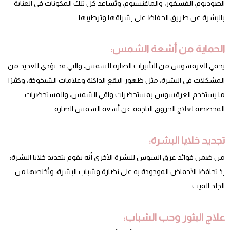
الصوديوم، الفسفور، والماغنسيوم، وتُساعد كل تلك المكونات في العناية
بالبشرة عن طريق الحفاظ على إشراقها وترطيبها.
الحماية من أشعة الشمس:
يحمي العرقسوس من التأثيرات الضارة للشمس، والتي قد تؤدي للعديد من
المشكلات في البشرة، مثل ظهور البقع الداكنة وعلامات الشيخوخة، وكثيرًا
ما يستخدم العرقسوس بمستحضرات واقي الشمس، والمستحضرات
المخصصة لعلاج الحروق الناجمة عن أشعة الشمس الضارة.
تجديد خلايا البشرة:
من ضمن فوائد عرق السوس للبشرة الأخرى أنه يقوم بتجديد خلايا البشرة؛
إذ تحافظ الأحماض الموجودة به على نضارة وشباب البشرة، وتُخلصها من
الجلد الميت.
علاج البثور وحب الشباب: