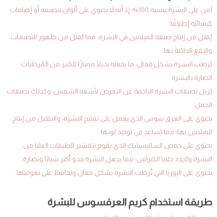
آمن على البشرة بنسبة 100%؛ إذ أنه لا يحتوي على ألوان مصنعة أو إضافات
كيميائية إطلاقًا.
يُقلل من إنتاج صبغة الميلانين في البشرة؛ مما يُقلل من ظهور التصبغات
والبقع الداكنة بها.
يُرطب البشرة بشكل فعال؛ ما يجعله بديلًا ممتازًا للكثير من المُرطبات
الضارة بالبشرة.
يُزيل تصبغات البشرة الناجمة عن التعرض لأشعة الشمس، وكذلك تصبغات
الحمل.
يحتوي على العرق سوس الذي يعمل على تفتيح البشرة، والتقليل من إنتاج
الميلانين بها؛ مما يُساعد في توحيد لونها.
يحتوي على حمض الساليسيليك الذي يقوم بتقشير الطبقات العليا من
البشرة ويُجدد خلايا الكيراتين؛ مما يجعل البشرة تبدو أكثر شبابًا ونضارة.
يحتوي على اليوريا التي تُرطب البشرة بشكل فعال وتحافظ على نعومتها.
طريقة استخدام كريم العرقسوس للبشرة