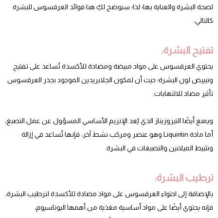
لصحة البشرة والعناية بها؛ لذا؛ سنوضح لكِ هنا فوائد العرقسوس للبشرة
كالتالي:
تفتيح البشرة:
يحتوي العرقسوس على مواد مبيضة ومضادة للأكسدة تُساعد على تفتيح
وتبييض لون البشرة؛ حيث أن لمكون الجلابريدين الموجود بجذر العرقسوس
تأثير مضاد للالتهابات.
ويمنع أيضًا التيروزيناز الذي يُعد الإنزيم الأساسي المسؤول عن عمل التصبغ،
أما مادة Liquiritin وهو عنصر ومركب نشط آخر، فإنها تُساعد في إزالة
وتثبيط الميلانين والتصبغات في البشرة.
ترطيب البشرة:
بالإضافة إلى احتواء العرقسوس على مواد مضادة للأكسدة لترطيب البشرة،
فإنه يحتوي أيضًا على مواد أساسية مغذية من أهمها البوتاسيوم،