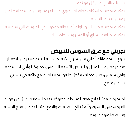
بشرتك بالتالي على كل فوائده.
يمكنكِ تحضير ماسكات وخلطات تحتوي على العرقسوس، واستخدامها في
روتين العناية بالبشرة.
يمكنكِ تحضيره كشراب وتناوله، أو إدخاله كمكون في الحلويات التي تتناولينها.
يمكنكِ إضافته للشاي أو المشروب الخاص بكِ.
تجربتي مع عرق السوس للتبييض
تروي سيدة قائلة: أعاني من بشرتي لأنها حساسة للغاية وتتعرض للاحمرار
عند خروجي من المنزل والتعرض لأشعة الشمس، خصوصًا وأنني لا استخدم
واقي شمس، حتى لاحظت مؤخرًا ظهور تصبغات وبقع داكنة في بشرتي
بشكل مزعج.
لذا تحركت فورًا لعلاج هذه المشكلة، خصوصًا بعدما سمعت كثيرًا عن فوائد
العرقسوس للبشرة، وأنه يُعالج التصبغات والبقع، ويُساعد في تفتيح البشرة
وتبييضها وتوحيد لونها.