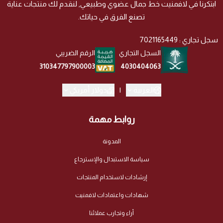
ابتكرنا في لافمنيت خط جمال عضوي وطبيعي, لنقدم لك منتجات عناية
تصنع الفرق في حياتك.
سجل تجاري : 7021165449
السجل التجاري
الرقم الضريبي
4030404063
310347797900003
العربية
|
دولار أمريكي
روابط مهمة
المدونة
سياسة الاستبدال والإسترجاع
إرشادات لاستخدام المنتجات
شهادات واعتمادات لافمنيت
أراء وتجارب عملائنا