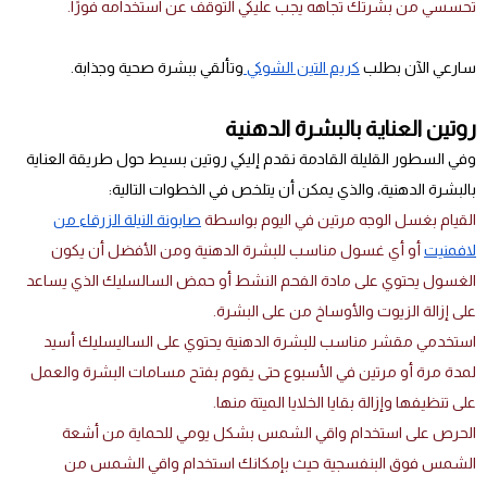
تحسسي من بشرتك تجاهه يجب عليكي التوقف عن استخدامه فورًا.
سارعي الآن بطلب
كريم التين الشوكي
وتألقي ببشرة صحية وجذابة.
روتين العناية بالبشرة الدهنية
وفي السطور القليلة القادمة نقدم إليكي روتين بسيط حول طريقة العناية
بالبشرة الدهنية، والذي يمكن أن يتلخص في الخطوات التالية:
القيام بغسل الوجه مرتين في اليوم بواسطة
صابونة النيلة الزرقاء من
لافمنيت
أو أي غسول مناسب للبشرة الدهنية ومن الأفضل أن يكون
الغسول يحتوي على مادة الفحم النشط أو حمض السالسليك الذي يساعد
على إزالة الزيوت والأوساخ من على البشرة.
استخدمي مقشر مناسب للبشرة الدهنية يحتوي على الساليسليك أسيد
لمدة مرة أو مرتين في الأسبوع حتى يقوم بفتح مسامات البشرة والعمل
على تنظيفها وإزالة بقايا الخلايا الميتة منها.
الحرص على استخدام واقي الشمس بشكل يومي للحماية من أشعة
الشمس فوق البنفسجية حيث بإمكانك استخدام واقي الشمس من