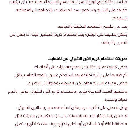
مناسب جدًا لجميع أنواع البشرة بما فيهم البشرة الدهنية، حيث أن تركيبته
خفيفة على البشرة ولا تقوم بسد المسامات، بالإضافة إلى امتصاصه
بسهولة.
يحد من ظهور الخطوط الدقيقة والتجاعيد.
يمكن تطبيقه على البشرة بعد استخدام كريم التقشير، حيث أنه يقلل من
التهيج والجفاف.
طريقة استخدام كريم التين الشوكي من لافمنيت
ضعي كمية صغيرة جدًا تقدر بحجم حبة بازلاء على أصابعك.
ثم ضعيها على بشرة نظيفة بعد استخدام غسول الوجه المناسب لكي.
قومي بتدليك البشرة بلطف من المنتصف وصولًا الى الاطراف.
ولتحقيق النتيجة المرجوة قومي باستخدام كريم التين الشوكي مرتين باليوم
صباحًا ومساءً.
ولكي تحصلي على نتائج اسرع يمكن استخدامه مع زيت التين الشوكي.
لابد من إجراء اختبار الحساسية للمنتج على جزء صغير من بشرتك مثل
منطقة الفك أو خلف الأذن أو باطن الذراع، وعند ملاحظة أي رد فعل