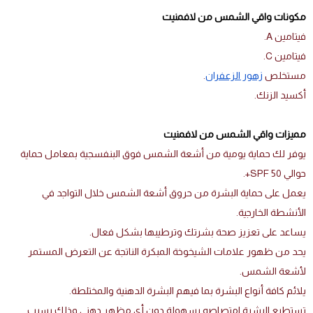
مكونات واقي الشمس من لافمنيت
فيتامين A.
فيتامين C.
مستخلص
زهور الزعفران
.
أكسيد الزنك.
مميزات واقي الشمس من لافمنيت
يوفر لك حماية يومية من أشعة الشمس فوق البنفسجية بمعامل حماية
حوالي SPF 50+.
يعمل على حماية البشرة من حروق أشعة الشمس خلال التواجد في
الأنشطة الخارجية.
يساعد على تعزيز صحة بشرتك وترطيبها بشكل فعال.
يحد من ظهور علامات الشيخوخة المبكرة الناتجة عن التعرض المستمر
لأشعة الشمس.
يلائم كافة أنواع البشرة بما فيهم البشرة الدهنية والمختلطة.
تستطيع البشرة امتصاصه بسهولة دون أي مظهر دهني وذلك بسبب