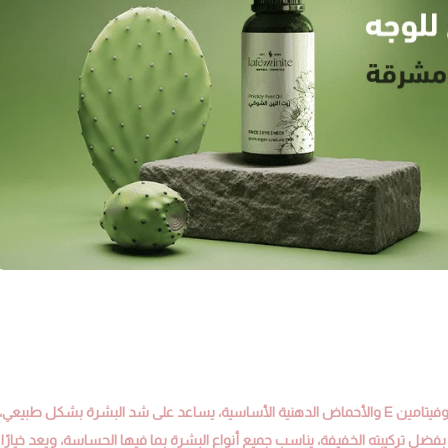
هو زيت طبيعي نادر غني بمضادات الأكسدة وفيتامين E والأحماض الدهنية الأساسية، يساعد على شد البشرة بشكل طبيعي،
فضل تركيبته الخفيفة، يناسب جميع أنواع البشرة بما فيها الحساسة، ويعد خيارًا