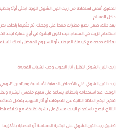
لتحقيق أقصى استفادة من زيت التين الشوكي للوجه، ابدئي أولاً بتنظيف
داخل المسام.
بعد ذلك، ضعي بضع قطرات فقط على وجهك، ثم دلّكيها بلطف بحركات
استخدام الزيت في المساء، حيث تكون البشرة في أوج عملية تجدد الخلا
يمكنك دمجه مع كريمك المرطب أو السيروم المفضل لديك، لتستمتع
زيت التين الشوكي لتقليل آثار الندوب وحب الشباب القديمة
زيت التين 
الوقت. عند استخدامه بانتظام، يساعد على تنعيم ملمس البشرة وتقل
تفتيح البقع الداكنة الناتجة عن التصبغات أو آثار الحبوب، بفضل خصائص
النتائج، يُنصح باستخدام الزيت مساءً على بشرة نظيفة، مع تدليكه بل
تطبيق زيت التين الشوكي على البشرة الحساسة أو المصابة بالأكزيما