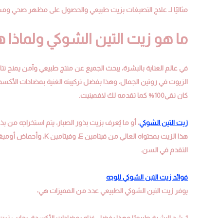
مثاليًا لـ علاج التصبغات بزيت طبيعي والحصول على مظهر صحي وم
ما هو زيت التين الشوكي ولماذا 
في عالم العناية بالبشرة، يبحث الجميع عن منتج طبيعي وآمن يمنح نتائج 
الزيوت في روتين الجمال، وهذا بفضل تركيبته الغنية بمضادات الأكسدة
كان نقي100% كما تقدمه لك لافمينيت.
زيت التين الشوكي
، أو ما يُعرف بزيت بذور الصبار، يتم استخراجه من بذ
التقدم في السن.
فوائد زيت التين الشوكي للوجه
يوفر زيت التين الشوكي الطبيعي عدد من المميزات هي:
1. شد البشرة طبيعيًا وهذا بفضل غناه بمضادات الأكسدة، يحارب زيت 