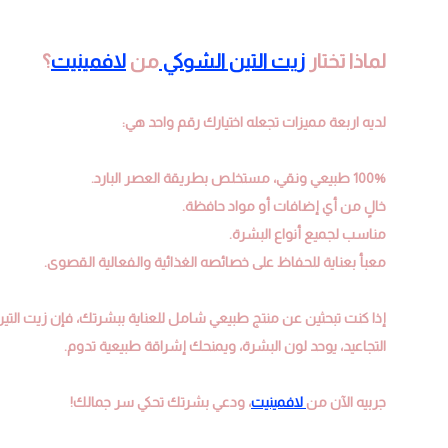
لماذا تختار
زيت التين الشوكي
من
لافمينيت
؟
لديه اربعة مميزات تجعله اختيارك رقم واحد هي:
100% طبيعي ونقي، مستخلص بطريقة العصر البارد.
خالٍ من أي إضافات أو مواد حافظة.
مناسب لجميع أنواع البشرة.
معبأ بعناية للحفاظ على خصائصه الغذائية والفعالية القصوى.
إذا كنت تبحثين عن منتج طبيعي شامل للعناية ببشرتك، فإن زيت التين ا
التجاعيد، يوحد لون البشرة، ويمنحك إشراقة طبيعية تدوم.
جربيه الآن من
لافمينيت
، ودعي بشرتك تحكي سر جمالك!