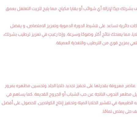
 بشرتك جيدًا لإزالة أي شوائب أو بقايا مكياج، مما يتيح للزيت التغلغل بعمق
 دائرية تساعد على تنشيط الدورة الدموية وتعزيز الامتصاص، و يفضل
يا، مما يمنحك نتائج أكثر وضوحًا وسرعة. وإذا رغبتِ في تعزيز ترطيب بشرتك،
ي بمزيج قوي من الترطيب والتغذية العميقة.
الشوكي غني بالأحماض الدهنية الأساسية وفيتامين E، وهي عناصر معروفة بقدرتها على تحفيز تجديد خلايا الجلد وتحسين مظهره بمرور
يل مظهر الندوب الناتجة عن حب الشباب أو الجروح القديمة. كما يساهم في
ه الطبيعية في تقشير الخلايا الميتة وتحفيز إنتاج الكولاجين. للحصول على أفضل
طف حتى يمتص تمامًا.