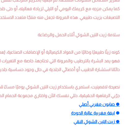
كما يمكن مزجه مع كريمك اليومي أو الليلي لزيادة فعاليته، أو حتى خل
التصبغات بزيت طبيعي. هذه المرونة تجعل منه منتجًا متعدد الاستخدا
سلامة زيت التين الشوكي أثناء الحمل والرضاعة
كونه زيتًا طبيعيًا وخاليًا من المواد الكيميائية أو الإضافات الصناعية، ي
فهو يمد البشرة بالترطيب والمرونة التي تحتاجها، خاصة مع التغيرا
دائمًا استشارة الطبيب أو أخصائي الجلدية في حال وجود حساسية جلدي
نصيحة لافمينيت: استمري باستخدام زيت التين الشوكي يوميًا مساءً 
جرّبي الرفاهية الحقيقية، دللي نفسك الآن واختاري مجموعة الحمام ال
● صابون مغربي أصلي
●
ليفة مغربية عالية الجودة
● زيت التين الشوكي النقي