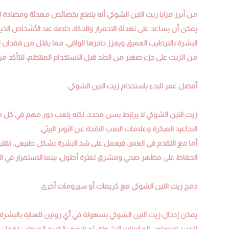
من أبرز مزايا زيت التين الشوكي أنه يتمتع بخصائص مهدئة ومضادة للالت
يمكن أن يساعد على تهدئة الاحمرار والحكة، خاصة عند الأشخاص الذ
البشرة بالترطيب العميق ويعزز حاجزها الواقي، مما يقلل من فقدان ا
من الزيت على جزء صغير من الجلد قبل الاستخدام المنتظم، للتأكد
أفضل عمر للبدء باستخدام زيت التين الشوكي
زيت التين الشوكي لا يرتبط بسن محدد، لكنه يلعب دور مهم في كل م
التجاعيد المبكرة وعلامات التعب الناتجة عن التوتر البيئي.
أما مع التقدم في العمر، فيعمل على شد البشرة بشكل طبيعي، تقليل 
الحفاظ على مظهر صحي ومشرق لفترة أطول، بينما الاستمرار في السن الأ
دمج زيت التين الشوكي مع كريمات أو سيرومات أخرى
يمكن إدخال زيت التين الشوكي بسهولة في أي روتين للعناية بالبشرة
لتعزيز امتصاص المكونات النشطة، ثم اتبعيه بالكريم المرطب لقفل ا