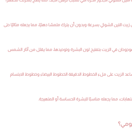
 التين الشوكي بسرعة وبدون أن يترك ملمسًا دهنيًا، مما يجعله مثاليًا حتى
نة يقوم فيتامين K وحمض اللينوليك الموجودان في الزيت بتفتيح لون البشرة وتوحيدها، مما يقلل من آثار الشمس
، يساعد الزيت على ملء الخطوط الدقيقة الخطوط البيضاء وخطوط الابتسام
يومي؟