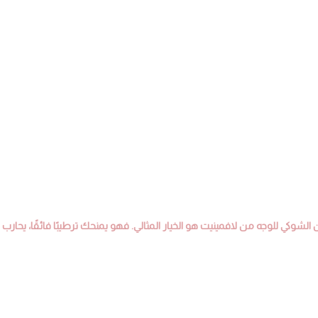
لشوكي للوجه من لافمينيت هو الخيار المثالي. فهو يمنحك ترطيبًا فائقًا، يحارب