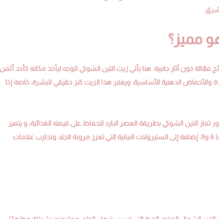
شرق.
هو مميز؟
فعّالة دون آثار جانبية. هنا يأتي زيت التين الشوكي للوجه ليأخذ مكانه كأحد أثمن
 والأحماض الدهنية الأساسية، ويعتبر هذا الزيت كنز حقيقي للبشرة، خاصة إذا
ور ثمار التين الشوكي بطريقة العصر البارد للحفاظ على قيمته الغذائية، و يتميز
هذا الزيت بمحتواه العالي من فيتامين E، وفيتامين K، وأحماض أوميغا 6 و9، إضافة إلى الستيرولات النباتية التي تعزز مرونة الجلد وتحارب علامات
التين الشوكي الجذور الحرة التي تسبب ترهل الجلد، مما يمنح بشرتك مظهرًا