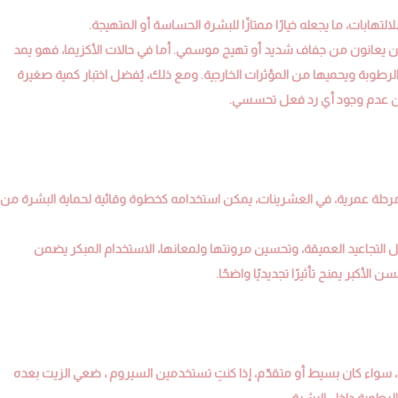
هابات، ما يجعله خيارًا ممتازًا للبشرة الحساسة أو المتهيجة.
ين يعانون من جفاف شديد أو تهيج موسمي. أما في حالات الأكزيما، فهو يمد
لرطوبة ويحميها من المؤثرات الخارجية. ومع ذلك، يُفضل اختبار كمية صغيرة
 من عدم وجود أي رد فعل تحسسي.
رحلة عمرية، في العشرينات، يمكن استخدامه كخطوة وقائية لحماية البشرة من
التجاعيد العميقة، وتحسين مرونتها ولمعانها، الاستخدام المبكر يضمن
كبر يمنح تأثيرًا تجديديًا واضحًا.
، سواء كان بسيط أو متقدّم، إذا كنتِ تستخدمين السيروم ، ضعي الزيت بعده
لرطوبة داخل البشرة.