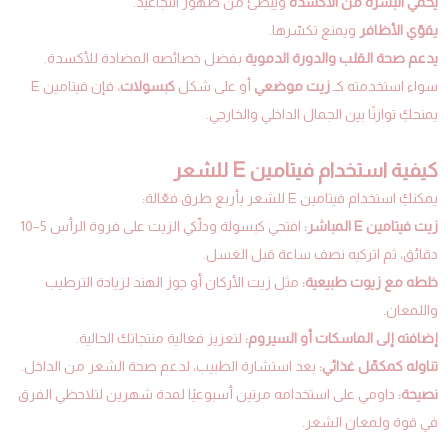
يحمي البشرة من الأكسدة
ويُبطّئ من ظهور التجاعيد.
يقوّي الأظافر
ويمنع تكسّرها.
يدعم صحة القلب والدورة الدموية
بفضل خصائصه المضادة للأكسدة.
سواء استخدمته كـ
زيت موضعي
أو على شكل
كبسولات
، فإن فيتامين E
يمنحكِ توازنًا بين الجمال الداخلي والخارجي.
كيفية استخدام فيتامين E للشعر
يمكنكِ استخدام فيتامين E للشعر بأربع طرق فعّالة:
زيت فيتامين E المباشر:
افتحي كبسولة ودلّكي الزيت على فروة الرأس 5–10
دقائق، ثم اتركيه نصف ساعة قبل الغسل.
خلطه مع زيوت طبيعية:
مثل زيت الأركان أو جوز الهند لزيادة الترطيب
واللمعان.
إضافته إلى الماسكات أو السيروم:
لتعزيز فعالية منتجاتك الحالية.
تناوله كمكمّل غذائي:
بعد استشارة الطبيب، لدعم صحة الشعر من الداخل.
نصيحة:
داومي على استخدامه مرتين أسبوعيًا لمدة شهرين لتلاحظي الفرق
في قوة ولمعان الشعر.