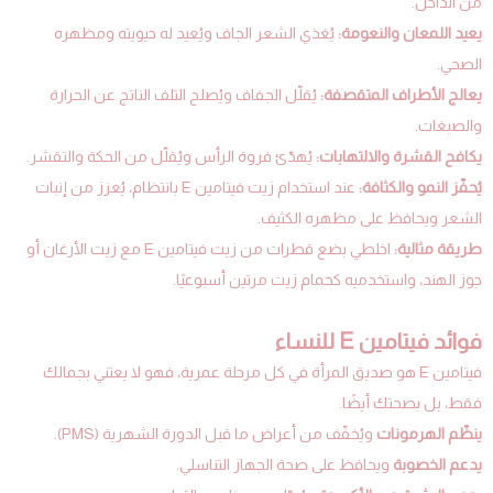
من الداخل.
يعيد اللمعان والنعومة:
يُغذي الشعر الجاف ويُعيد له حيويته ومظهره
الصحي.
يعالج الأطراف المتقصفة:
يُقلّل الجفاف ويُصلح التلف الناتج عن الحرارة
والصبغات.
يكافح القشرة والالتهابات:
يُهدّئ فروة الرأس ويُقلّل من الحكة والتقشر.
يُحفّز النمو والكثافة:
عند استخدام زيت فيتامين E بانتظام، يُعزز من إنبات
الشعر ويحافظ على مظهره الكثيف.
طريقة مثالية:
اخلطي بضع قطرات من زيت فيتامين E مع زيت الأرغان أو
جوز الهند، واستخدميه كحمام زيت مرتين أسبوعيًا.
فوائد فيتامين E للنساء
فيتامين E هو صديق المرأة في كل مرحلة عمرية، فهو لا يعتني بجمالك
فقط، بل بصحتك أيضًا.
ينظّم الهرمونات
ويُخفّف من أعراض ما قبل الدورة الشهرية (PMS).
يدعم الخصوبة
ويحافظ على صحة الجهاز التناسلي.