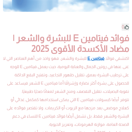
0
فوائد فيتامين E للبشرة والشعر |
مضاد الأكسدة الأقوى 2025
اكتشفي فوائد
فيتامين E
للبشرة والشعر، فهو واحد من أهم العناصر التي لا
غنى عنها في روتين الجمال والعناية اليومية، حيث يعمل فيتامين E للوجه
على ترطيب البشرة بعمق، تقليل ظهور التجاعيد، وتفتيح البقع الداكنة
للحصول على بشرة أكثر نضارة وإشراقًا أما فيتامين E للشعر فيساعد على
تقوية البصيلات، تقليل التقصف، ومنح الشعر لمعانًا صحيًا طبيعيًا.
تتوفر أيضًا كبسولات فيتامين E التي يمكن استخدامها كمكمل غذائي أو
كعلاج موضعي بعد مزجها مع الزيوت أو الكريمات. ولا تقتصر فوائده على
البشرة والشعر فقط، بل تشمل أيضًا فوائد فيتامين E للنساء في دعم
الصحة العامة، موازنة الهرمونات، وتعزيز الحيوية.