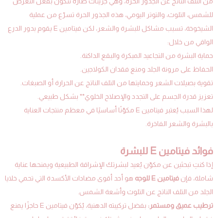
من التلف الناتج عن الجذور الحرة، وهي جزيئات ضارة تتكون بفعل التعرض
للشمس، التلوث، والتوتر اليومي، هذه الجذور الحرة تسرّع من عملية
الشيخوخة، تسبب مشاكل للبشرة والشعر، لكن فيتامين E يقوم بدور الدرع
الواقي من خلال:
حماية البشرة من التجاعيد المبكرة والبقع الداكنة.
الحفاظ على مرونة الجلد ومنع فقدان الكولاجين.
تقوية بصيلات الشعر وحمايتها من التلف الناتج عن الحرارة أو الصبغات.
تعزيز قدرة الجسم على التجدد والإصلاح الخلوي** بشكل طبيعي.
لهذا السبب يُعتبر فيتامين E مكوّنًا أساسيًا في معظم منتجات العناية
بالبشرة والشعر الفاخرة.
فوائد فيتامين E للبشرة
إذا كنتِ تبحثين عن مكوّن يُعيد لبشرتك الإشراقة الطبيعية ويمنحها عناية
شاملة، فإن
فيتامين E للوجه
هو أحد أقوى مضادات الأكسدة التي تحمي خلايا
الجلد من التلف الناتج عن التلوث وأشعة الشمس.
ترطيب عميق ومستمر:
بفضل تركيبته الدهنية، يُكوّن فيتامين E حاجزًا يمنع