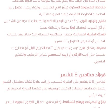
فقدان الماء من الجلد، مما يمنح بشرتكِ نعومة فائقة تدوم لساعات.
مكافحة الشيخوخة المبكرة:
يُحفّز إنتاج الكولاجين والإيلاستين، فيُقلل من
التجاعيد والخطوط الدقيقة ويُعيد المرونة للبشرة.
تفتيح وتوحيد اللون:
يُخفّف من البقع الداكنة والتصبغات الناتجة عن الشمس
أو آثار الحبوب، ليمنحكِ لونًا موحدًا وإشراقة صحية.
تهدئة البشرة الحساسة:
بفضل خصائصه المهدئة، يُعدّ مثاليًا بعد جلسات
التقشير أو التعرض الطويل للشمس.
نصيحة:
يمكنكِ مزج كبسولات فيتامين E مع الكريم الليلي أو مع زيوت
طبيعية مثل
زيت الأركان
أو
زيت السمسم
لتعزيز الترطيب والتفتيح
الطبيعي.
فوائد فيتامين E للشعر
فيتامين E لا يقتصر على البشرة فحسب، بل يُعد علاجًا فعّالًا لمشاكل الشعر
بفضل خصائصه المضادة للأكسدة وقدرته على تنشيط الدورة الدموية في
فروة الرأس.
يقوّي البصيلات ويمنع التساقط:
يُحفّز تدفق الدم إلى الجذور لتقوية الشعر