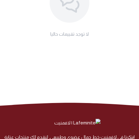
لا توجد تقييمات حاليا
ابتكرنا في لافمنيت خط جمال عضوي وطبيعي, لنقدم لك منتجات عناية