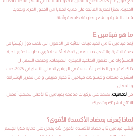
مع حلول عام 2025، أصبح فيتامين e مكوّنًا أساسيًا في أشهر منتجات العناية
الحديثة، نظرًا لقدرته الفائقة على حماية الخلايا من الجذور الحرة، وتجديد
شباب البشرة والشعر بطريقة طبيعية وآمنة.
ما هو فيتامين E
يُعد فيتامين E من الفيتامينات الذائبة في الدهون التي تلعب دورًا رئيسيًا في
صحة البشرة والشعر، حيث يعمل كمضاد أكسدة قوي، يحارب الجذور الحرة
المسؤولة عن ظهور التجاعيد المبكرة، التصبغات، وضعف الشعر. ل
ذلك يُعتبر من العناصر الأساسية في الروتين الجمالي للنساء في 2025، حيث
انتشرت منتجات وكبسولات فيتامين E كخيار طبيعي وآمن لتعزيز الإشراقة
واللمعان.
في
لافمنيت
، نعتمد على تركيبات مدعمة بفيتامين E الأصلي لتمنحكِ أفضل
النتائج لبشرتكِ وشعركِ.
لماذا يُعرف بمضاد الأكسدة الأقوى؟
يُلقّب فيتامين E بـ مضاد الأكسدة الأقوى لأنه يعمل على حماية خلايا الجسم