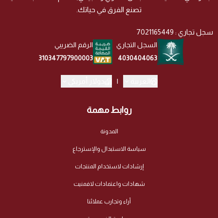
تصنع الفرق في حياتك.
سجل تجاري : 7021165449
السجل التجاري
الرقم الضريبي
4030404063
310347797900003
العربية
|
دولار أمريكي
روابط مهمة
المدونة
سياسة الاستبدال والإسترجاع
إرشادات لاستخدام المنتجات
شهادات واعتمادات لافمنيت
أراء وتجارب عملائنا