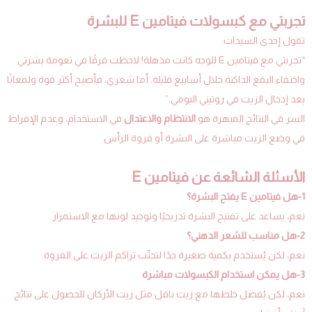
تجربتي مع كبسولات فيتامين E للبشرة
تقول إحدى السيدات:
“تجربتي مع فيتامين E للوجه كانت مذهلة! لاحظت فرقًا في نعومة بشرتي
واختفاء البقع الداكنة خلال أسابيع قليلة. أما شعري، فأصبح أكثر قوة ولمعانًا
بعد إدخال الزيت في روتيني اليومي.”
السر في النتائج المبهرة هو
الانتظام والاعتدال
في الاستخدام، وعدم الإفراط
في وضع الزيت مباشرة على البشرة أو فروة الرأس.
الأسئلة الشائعة عن فيتامين E
1-هل فيتامين E يفتح البشرة؟
نعم، يساعد على تفتيح البشرة تدريجيًا وتوحيد لونها مع الاستمرار.
2-هل مناسب للشعر الدهني؟
نعم، لكن يُستخدم بكمية صغيرة جدًا لتجنّب تراكم الزيت على الفروة.
3-هل يمكن استخدام الكبسولات مباشرة
نعم، لكن يُفضل خلطها مع زيت ناقل مثل زيت الأركان للحصول على نتائج