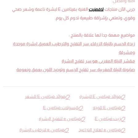
آمنة وأفضل.
جربي الآن منتجات
لافمنيت
الغنية بفيتامين E لبشرة ناعمة وشعر صحي
وقوي، وتمتعي بإشراقة طبيعية تدوم كل يوم.
مواضيع مهمة جدا لها علاقة بالمنتج :
زبدة الجسم بالنيلة الزرقاء: سر التفتيح والترطيب العميق لبشرة موحدة
ومشرقة
مقشر النيلة المغربى هو سر تفتيح البشرة
صابونة النيلة المغربية: سر تفتيح الجسم وتوحيد اللون بعمق ونعومة
فوائد فيتامين E للبشرة
فوائد فيتامين E للشعر
فيتامين E للوجه
كبسولات فيتامين E
زيت فيتامين E
فيتامين e لتفتيح البشرة
فيتامين e لعلاج التجاعيد
فيتامين e لترطيب البشرة