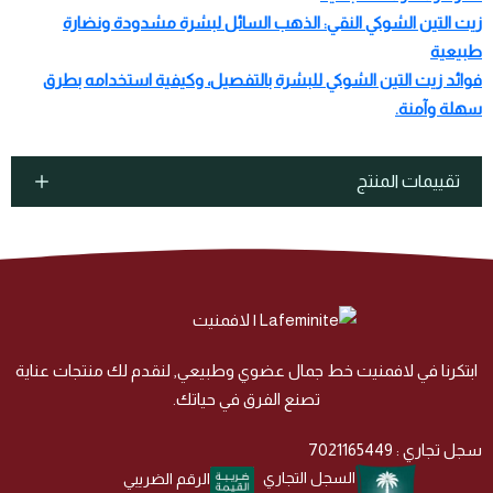
زيت التين الشوكي النقي: الذهب السائل لبشرة مشدودة ونضارة
طبيعية
فوائد زيت التين الشوكي للبشرة بالتفصيل، وكيفية استخدامه بطرق
سهلة وآمنة.
تقييمات المنتج
ابتكرنا في لافمنيت خط جمال عضوي وطبيعي, لنقدم لك منتجات عناية
تصنع الفرق في حياتك.
سجل تجاري : 7021165449
السجل التجاري
الرقم الضريبي