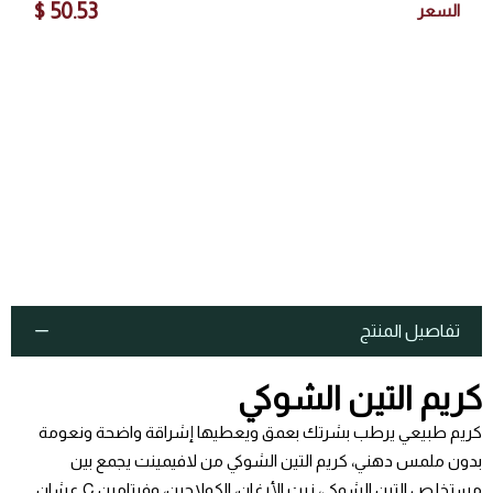
50.53 $
السعر
تفاصيل المنتج
كريم التين الشوكي
كريم طبيعي يرطب بشرتك بعمق ويعطيها إشراقة واضحة ونعومة
بدون ملمس دهني، كريم التين الشوكي من لافيمينت يجمع بين
مستخلص التين الشوكي، زيت الأرغان، الكولاجين، وفيتامين C عشان