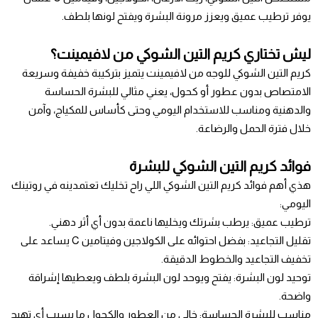
يوفر ترطيب عميق ويعزز مرونة البشرة ويفتح لونها بلطف.
ليش تختاري كريم التين الشوكي من لافيمينت؟
كريم التين الشوكي للوجه من لافيمينت يتميز بتركيبة خفيفة وسريعة
الامتصاص بدون عطور أو كحول، يعني مثالي للبشرة الحساسة
والدهنية ومناسب للاستخدام اليومي وحتى كأساس للمكياج، وآمن
خلال فترة الحمل والرضاعة.
فوائد كريم التين الشوكي للبشرة
هذي أهم فوائد كريم التين الشوكي اللي راح تخليك تعتمدينه في روتينك
اليومي:
ترطيب عميق: يرطب بشرتك ويخليها ناعمة بدون أي أثر دهني.
تقليل التجاعيد: بفضل احتوائه على الكولاجين وفيتامين C يساعد على
تخفيف التجاعيد والخطوط الدقيقة.
توحيد لون البشرة: يفتح ويوحد لون البشرة بلطف ويعطيها إشراقة
واضحة.
مناسب للبشرة الحساسة: خالي من العطور والكحول ما يسبب أي تهيج