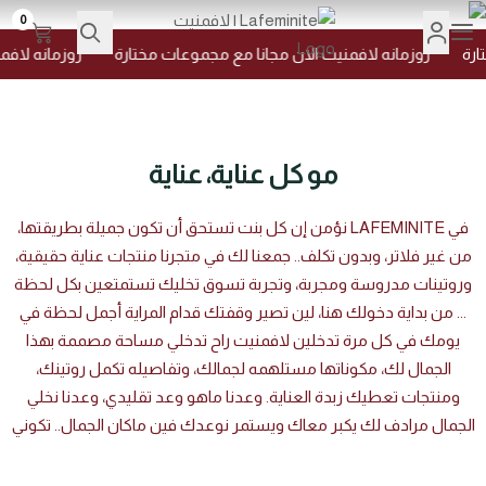
0
Lafeminite | لافمنيت
رة
روزمانه لافمنيت الان مجانا مع مجموعات مختارة
روزمانه لافمن
مو كل عناية، عناية
في LAFEMINITE نؤمن إن كل بنت تستحق أن تكون جميلة بطريقتها،
من غير فلاتر، وبدون تكلف.. جمعنا لك في متجرنا منتجات عناية حقيقية،
وروتينات مدروسة ومجربة، وتجربة تسوق تخليك تستمتعين بكل لحظة
... من بداية دخولك هنا، لين تصير وقفتك قدام المراية أجمل لحظة في
يومك في كل مرة تدخلين لافمنيت راح تدخلي مساحة مصممة بهذا
الجمال لك، مكوناتها مستلهمه لجمالك، وتفاصيله تكمل روتينك،
ومنتجات تعطيك زبدة العناية. وعدنا ماهو وعد تقليدي، وعدنا نخلي
الجمال مرادف لك يكبر معاك ويستمر نوعدك فين ماكان الجمال.. تكوني