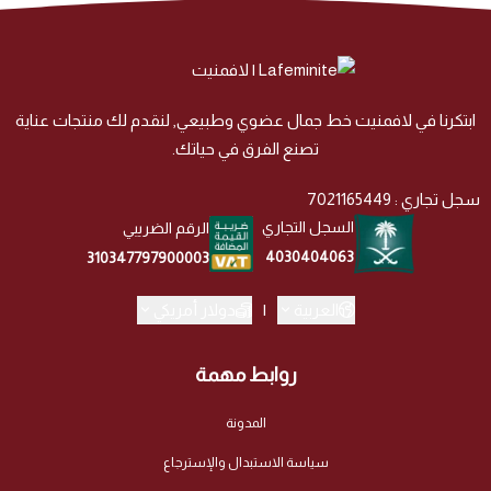
ابتكرنا في لافمنيت خط جمال عضوي وطبيعي, لنقدم لك منتجات عناية
تصنع الفرق في حياتك.
سجل تجاري : 7021165449
السجل التجاري
الرقم الضريبي
4030404063
310347797900003
العربية
|
دولار أمريكي
روابط مهمة
المدونة
سياسة الاستبدال والإسترجاع