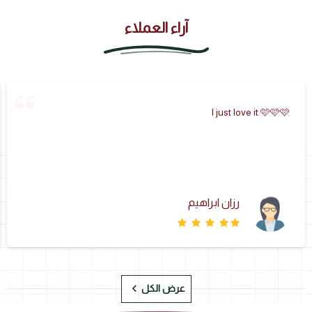
على الجوال والايميل المسجلان بالطلب.
المجموع
آراء العملاء
I just love it 🩷🩷🩷
رزان ابراهيم
عرض الكل